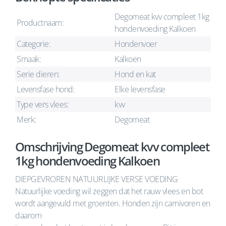
Degomeat kvv compleet 1kg
Productnaam:
hondenvoeding Kalkoen
Categorie:
Hondenvoer
Smaak:
Kalkoen
Serie dieren:
Hond en kat
Levensfase hond:
Elke levensfase
Type vers vlees:
kvv
Merk:
Degomeat
Omschrijving Degomeat kvv compleet
1kg hondenvoeding Kalkoen
DIEPGEVROREN NATUURLIJKE VERSE VOEDING
Natuurlijke voeding wil zeggen dat het rauw vlees en bot
wordt aangevuld met groenten. Honden zijn carnivoren en
daarom