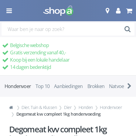
Belgische webshop
Gratis verzending vanaf 40,-
Koop bij een lokale handelaar
14 dagen bedenktijd
Hondenvoer
Top 10
Aanbiedingen
Brokken
Natvoer
Ve
Dier, Tuin & Klussen
Dier
Honden
Hondenvoer
Degomeat kvv compleet 1kg hondenvoeding
Degomeat kvv compleet 1kg