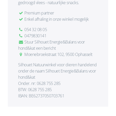
gedroogd vlees - natuurlijke snacks.
Premium partner
Enkel afhaling in onze winkel mogelijk
054 32 08 05
0479830141
Stuur Silhouet Energie&Balans voor
hond&kat een bericht
Moenebroekstraat 102, 9500 Ophasselt
Silhouet Natuurwinkel voor dieren handelend
onder de naam Silhouet Energie&Balans voor
hond&kat
Onder. nr: 0628 755 285
BTW: 0628 755 285
IBAN: BE62737050703761