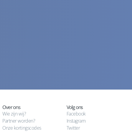
Over ons
Volg ons
Wie zijn wij?
Facebook
Partner worden?
Instagram
Onze kortingscodes
Twitter