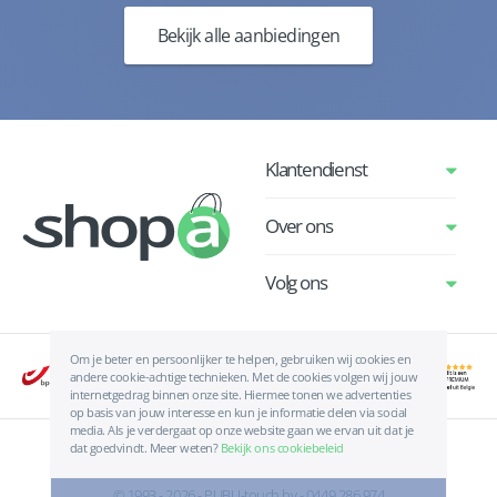
Bekijk alle aanbiedingen
Klantendienst
Over ons
Volg ons
Om je beter en persoonlijker te helpen, gebruiken wij cookies en
andere cookie-achtige technieken. Met de cookies volgen wij jouw
internetgedrag binnen onze site. Hiermee tonen we advertenties
op basis van jouw interesse en kun je informatie delen via social
media. Als je verdergaat op onze website gaan we ervan uit dat je
dat goedvindt. Meer weten?
Bekijk ons cookiebeleid
Algemene voorwaarden
|
Privacyverklaring
|
Cookies
© 1993 - 2026 - PUBLI-touch bv - 0449.286.974