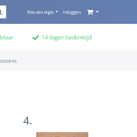
Kies een regio
Inloggen
delaar
14 dagen bedenktijd
essoires
4.