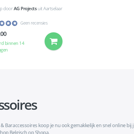
p door
AG Projects
uit Aartselaar
Geen recensies
,00
rd binnen 14
agen
ssoires
 Baraccessoires koop je nu ook gemakkelijk en snel online bij j
hop Belgisch op Shopa.