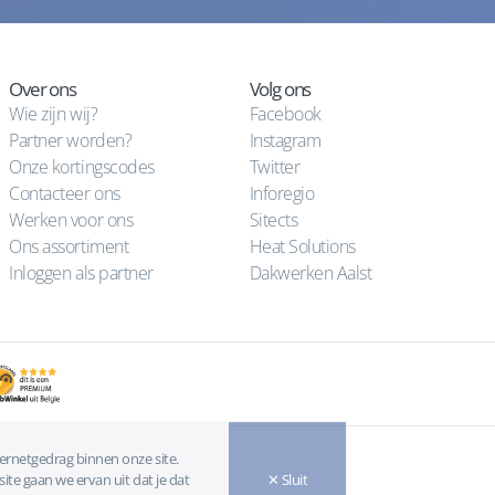
Over ons
Volg ons
Wie zijn wij?
Facebook
Partner worden?
Instagram
Onze kortingscodes
Twitter
Contacteer ons
Inforegio
Werken voor ons
Sitects
Ons assortiment
Heat Solutions
Inloggen als partner
Dakwerken Aalst
ternetgedrag binnen onze site.
ite gaan we ervan uit dat je dat
✕ Sluit