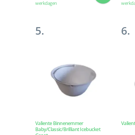
werkdagen
werkd
5.
6.
Valiente Binnenemmer
Valient
Baby/Classic/Brilliant Icebucket