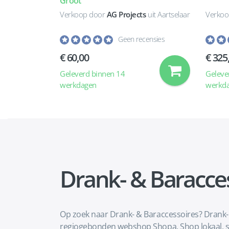
Groot
Verkoop door
AG Projects
uit Aartselaar
Verkoo
Geen recensies
€ 60,00
€ 325
Geleverd binnen 14
Geleve
werkdagen
werkd
Drank- & Baracce
Op zoek naar Drank- & Baraccessoires? Drank- &
regiogebonden webshop Shopa. Shop lokaal, s