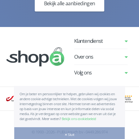
Bekijk alle aanbiedingen
Klantendienst
Over ons
Volg ons
Om je beter en persoonlijker te helpen, gebruiken wij cookies en
andere cookie-achtige technieken. Met de cookies volgen wij jouw
internetgedrag binnen onze site. Hiermee tonen we advertenties
op basis van jouw interesse en kun je informatie delen via social
media. Als je verdergaat op onze website gaan we ervan uit dat je
dat goedvindt. Meer weten?
Bekijk ons cookiebeleid
Algemene voorwaarden
|
Privacyverklaring
|
Cookies
© 1993 - 2026 - PUBLI-touch bv - 0449.286.974
✕ Sluit