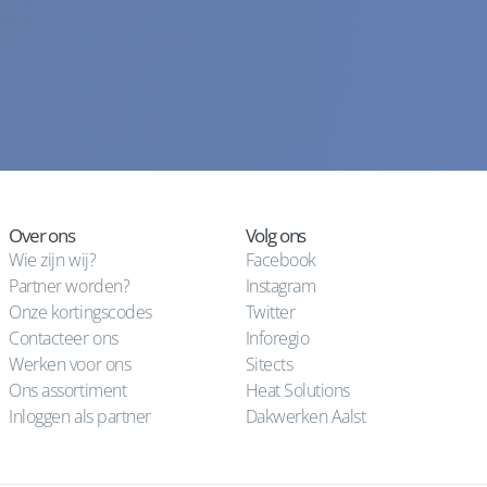
Over ons
Volg ons
Wie zijn wij?
Facebook
Partner worden?
Instagram
Onze kortingscodes
Twitter
Contacteer ons
Inforegio
Werken voor ons
Sitects
Ons assortiment
Heat Solutions
Inloggen als partner
Dakwerken Aalst