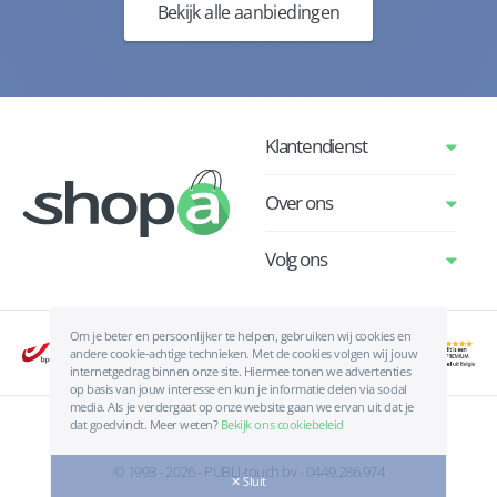
Bekijk alle aanbiedingen
Klantendienst
Over ons
Volg ons
Om je beter en persoonlijker te helpen, gebruiken wij cookies en
andere cookie-achtige technieken. Met de cookies volgen wij jouw
internetgedrag binnen onze site. Hiermee tonen we advertenties
op basis van jouw interesse en kun je informatie delen via social
media. Als je verdergaat op onze website gaan we ervan uit dat je
dat goedvindt. Meer weten?
Bekijk ons cookiebeleid
Algemene voorwaarden
|
Privacyverklaring
|
Cookies
© 1993 - 2026 - PUBLI-touch bv - 0449.286.974
✕ Sluit