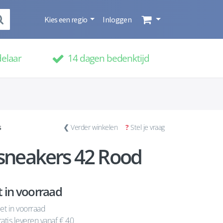
Kies een regio
Inloggen
delaar
14 dagen bedenktijd
s
❮
Verder winkelen
?
Stel je vraag
neakers 42 Rood
t in voorraad
et in voorraad
atis leveren vanaf € 40