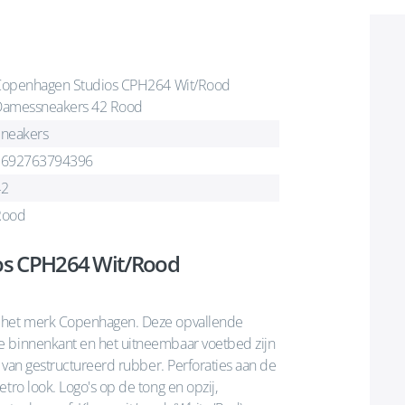
openhagen Studios CPH264 Wit/Rood
amessneakers 42 Rood
neakers
1692763794396
42
Rood
os CPH264 Wit/Rood
n het merk Copenhagen. Deze opvallende
e binnenkant en het uitneembaar voetbed zijn
t van gestructureerd rubber. Perforaties aan de
tro look. Logo's op de tong en opzij,