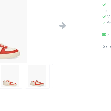
Le
Luxe
Ve
Be
Volgende
St
Deel 