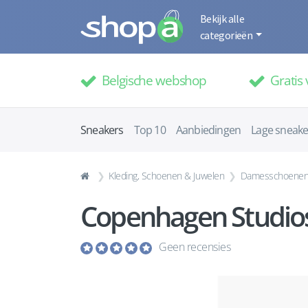
Bekijk alle
categorieën
Belgische webshop
Gratis 
Sneakers
Top 10
Aanbiedingen
Lage sneake
Kleding, Schoenen & Juwelen
Damesschoene
Copenhagen Studio
Geen recensies