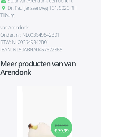
Stuur van Arendonk een bericht
Dr. Paul Janssenweg 161, 5026 RH
Tilburg
van Arendonk
Onder. nr: NL003649842B01
BTW: NL003649842B01
IBAN: NL50ABNA0457622865
Meer producten van van
Arendonk
€ 159,99
€ 79,99