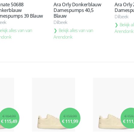
nate 50688
Ara Orly Donkerblauw
Ara Orly
nkerblauw
Damespumps 40,5
Damespu
mespumps 39 Blauw
Blauw
Dilbeek
beek
Dilbeek
Bekijk a
ekijk alles van van
Bekijk alles van van
Arendonk
ndonk
Arendonk
€ 164,99
€ 159,99
€ 159
€ 115,49
€ 111,99
€ 111