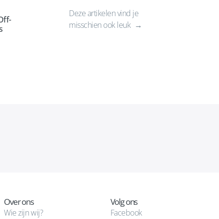
Deze artikelen vind je
ff-
misschien ook leuk
s
Over ons
Volg ons
Wie zijn wij?
Facebook