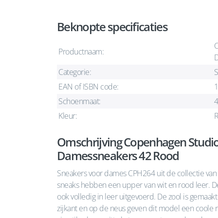
Beknopte specificaties
C
Productnaam:
D
Categorie:
S
EAN of ISBN code:
Schoenmaat:
Kleur:
Omschrijving Copenhagen Studi
Damessneakers 42 Rood
Sneakers voor dames CPH264 uit de collectie va
sneaks hebben een upper van wit en rood leer. D
ook volledig in leer uitgevoerd. De zool is gemaak
zijkant en op de neus geven dit model een coole re