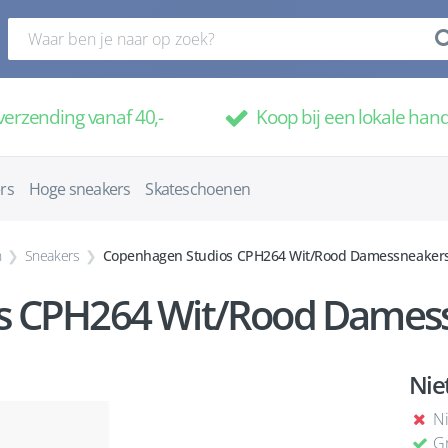
verzending vanaf 40,-
Koop bij een lokale han
rs
Hoge sneakers
Skateschoenen
n
Sneakers
Copenhagen Studios CPH264 Wit/Rood Damessneaker
s CPH264 Wit/Rood Damess
Nie
Ni
Gr