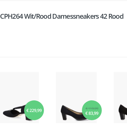
s CPH264 Wit/Rood Damessneakers 42 Rood
€ 119,99
€ 229,99
€ 83,99