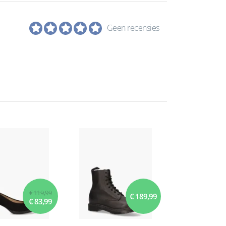
Geen recensies
€ 119,99
€ 189,99
€ 83,99