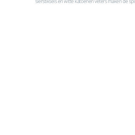
sierstiksels en witte katoenen veters maken de spo