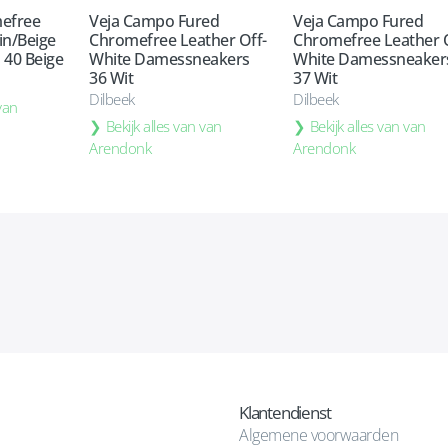
mefree
Veja Campo Fured
Veja Campo Fured
in/Beige
Chromefree Leather Off-
Chromefree Leather O
40 Beige
White Damessneakers
White Damessneaker
36 Wit
37 Wit
Dilbeek
Dilbeek
 van
Bekijk alles van van
Bekijk alles van van
Arendonk
Arendonk
Klantendienst
Algemene voorwaarden