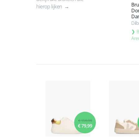
Bru
hierop lijken
Do
Da
Dil
B
Are
€ 159,99
€ 79,99