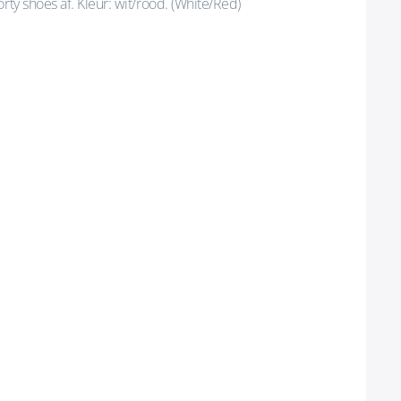
rty shoes af. Kleur: wit/rood. (White/Red)