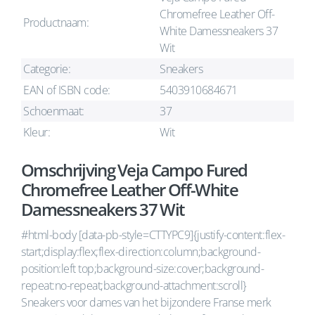
Chromefree Leather Off-
Productnaam:
White Damessneakers 37
Wit
Categorie:
Sneakers
EAN of ISBN code:
5403910684671
Schoenmaat:
37
Kleur:
Wit
Omschrijving Veja Campo Fured
Chromefree Leather Off-White
Damessneakers 37 Wit
#html-body [data-pb-style=CTTYPC9]{justify-content:flex-
start;display:flex;flex-direction:column;background-
position:left top;background-size:cover;background-
repeat:no-repeat;background-attachment:scroll}
Sneakers voor dames van het bijzondere Franse merk