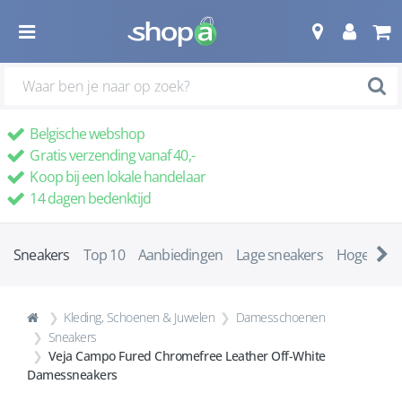
Belgische webshop
Gratis verzending vanaf 40,-
Koop bij een lokale handelaar
14 dagen bedenktijd
Sneakers
Top 10
Aanbiedingen
Lage sneakers
Hoge snea
Kleding, Schoenen & Juwelen
Damesschoenen
Sneakers
Veja Campo Fured Chromefree Leather Off-White
Damessneakers