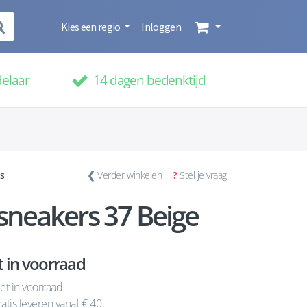
Kies een regio
Inloggen
delaar
14 dagen bedenktijd
s
❮
Verder winkelen
?
Stel je vraag
neakers 37 Beige
t in voorraad
et in voorraad
atis leveren vanaf € 40