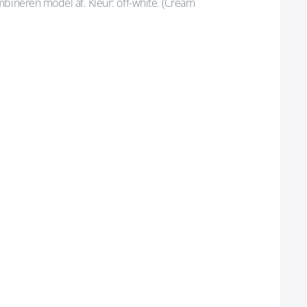
mbineren model af. Kleur: off-white. (Cream