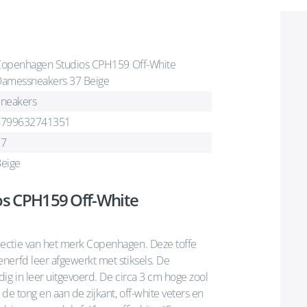
openhagen Studios CPH159 Off-White
amessneakers 37 Beige
neakers
6799632741351
37
eige
os CPH159 Off-White
ectie van het merk Copenhagen. Deze toffe
nerfd leer afgewerkt met stiksels. De
ig in leer uitgevoerd. De circa 3 cm hoge zool
de tong en aan de zijkant, off-white veters en