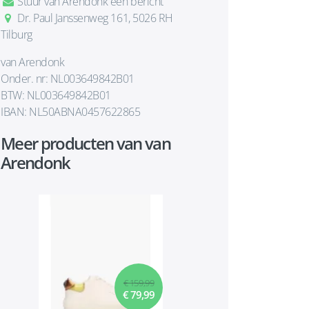
Stuur van Arendonk een bericht
Dr. Paul Janssenweg 161, 5026 RH
Tilburg
van Arendonk
Onder. nr: NL003649842B01
BTW: NL003649842B01
IBAN: NL50ABNA0457622865
Meer producten van van
Arendonk
€ 159,99
€ 79,99