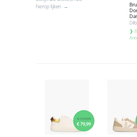
Bru
hierop lijken
Do
Da
Dil
B
Are
€ 159,99
€ 79,99