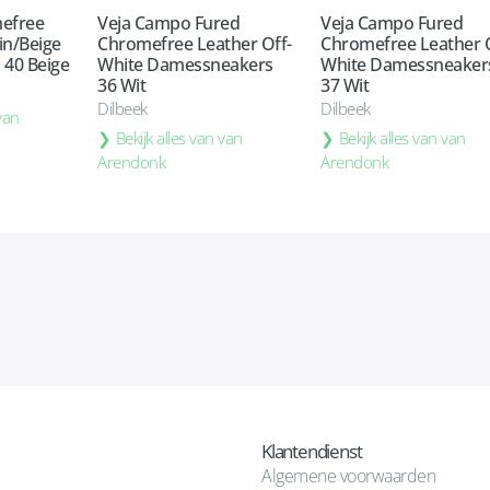
mefree
Veja Campo Fured
Veja Campo Fured
in/Beige
Chromefree Leather Off-
Chromefree Leather O
40 Beige
White Damessneakers
White Damessneaker
36 Wit
37 Wit
Dilbeek
Dilbeek
 van
Bekijk alles van van
Bekijk alles van van
Arendonk
Arendonk
Klantendienst
Algemene voorwaarden