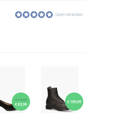
Geen recensies
€ 119,99
€ 189,99
€ 83,99