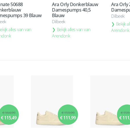
nate 50688
Ara Orly Donkerblauw
Ara Orly
nkerblauw
Damespumps 40,5
Damespu
mespumps 39 Blauw
Blauw
Dilbeek
beek
Dilbeek
Bekijk a
ekijk alles van van
Bekijk alles van van
Arendonk
ndonk
Arendonk
€ 164,99
€ 159,99
€ 159
€ 115,49
€ 111,99
€ 111