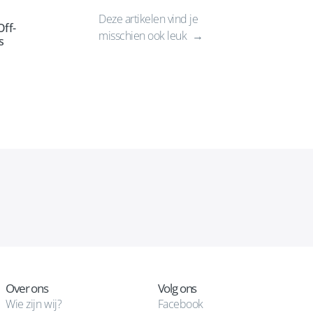
Deze artikelen vind je
ff-
misschien ook leuk
s
Over ons
Volg ons
Wie zijn wij?
Facebook