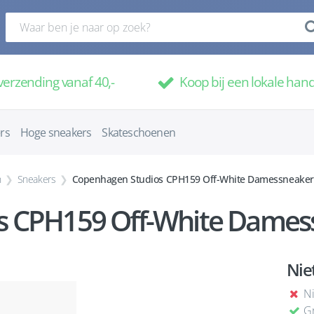
verzending vanaf 40,-
Koop bij een lokale han
rs
Hoge sneakers
Skateschoenen
n
Sneakers
Copenhagen Studios CPH159 Off-White Damessneaker
s CPH159 Off-White Damess
Nie
Ni
Gr