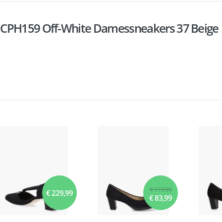
 CPH159 Off-White Damessneakers 37 Beige
€ 119,99
€ 229,99
€ 83,99