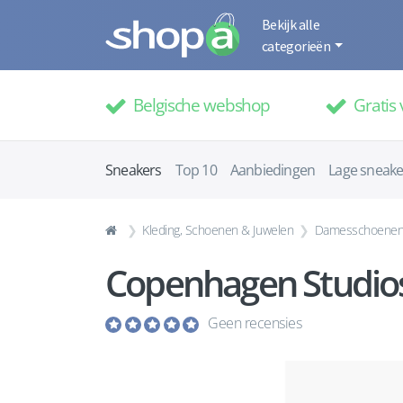
Bekijk alle
categorieën
Belgische webshop
Gratis 
Sneakers
Top 10
Aanbiedingen
Lage sneake
Kleding, Schoenen & Juwelen
Damesschoene
Copenhagen Studio
Geen recensies