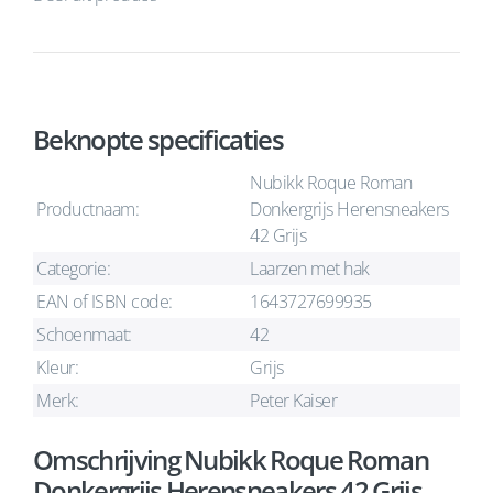
Beknopte specificaties
Nubikk Roque Roman
Productnaam:
Donkergrijs Herensneakers
42 Grijs
Categorie:
Laarzen met hak
EAN of ISBN code:
1643727699935
Schoenmaat:
42
Kleur:
Grijs
Merk:
Peter Kaiser
Omschrijving Nubikk Roque Roman
Donkergrijs Herensneakers 42 Grijs