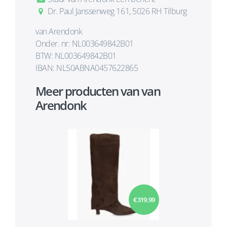
Dr. Paul Janssenweg 161, 5026 RH Tilburg
van Arendonk
Onder. nr: NL003649842B01
BTW: NL003649842B01
IBAN: NL50ABNA0457622865
Meer producten van van
Arendonk
€ 319,99