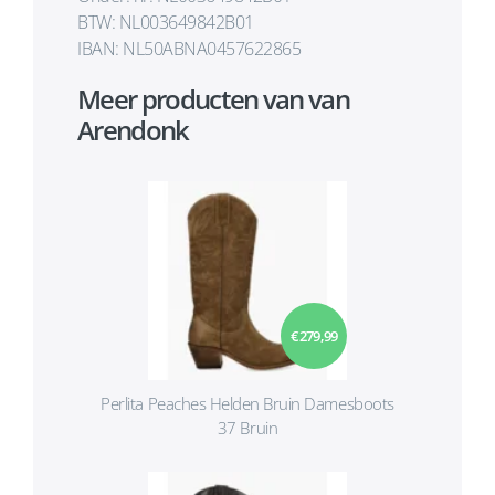
BTW: NL003649842B01
IBAN: NL50ABNA0457622865
Meer producten van van
Arendonk
€ 279,99
Perlita Peaches Helden Bruin Damesboots
37 Bruin