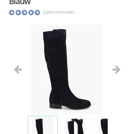
Blauw
Geen recensies
Vorige
Volgend