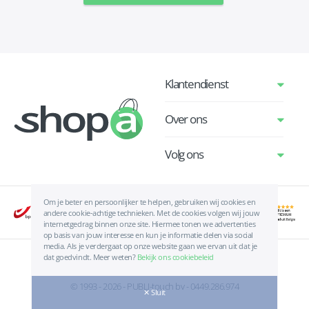
Klantendienst
Over ons
Volg ons
Om je beter en persoonlijker te helpen, gebruiken wij cookies en
andere cookie-achtige technieken. Met de cookies volgen wij jouw
internetgedrag binnen onze site. Hiermee tonen we advertenties
op basis van jouw interesse en kun je informatie delen via social
media. Als je verdergaat op onze website gaan we ervan uit dat je
dat goedvindt. Meer weten?
Bekijk ons cookiebeleid
Algemene voorwaarden
|
Privacyverklaring
|
Cookies
© 1993 - 2026 - PUBLI-touch bv - 0449.286.974
✕ Sluit