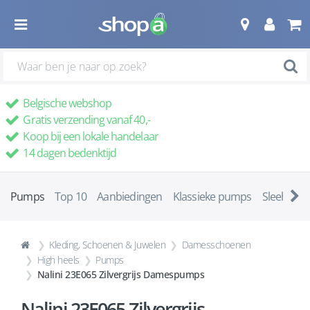
Belgische webshop
Gratis verzending vanaf 40,-
Koop bij een lokale handelaar
14 dagen bedenktijd
Pumps
Top 10
Aanbiedingen
Klassieke pumps
Sleehakke
Kleding, Schoenen & Juwelen
Damesschoenen
High heels
Pumps
Nalini 23E065 Zilvergrijs Damespumps
Nalini 23E065 Zilvergrijs