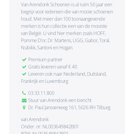
Van Arendonk Schoenen is al ruim 50 jaar een
begrip voor iedereen die van mooie schoenen
houd. Met meer dan 100 toonaangevende
merken is hun collectie een van de mooiste
van België. U vind hier merken zoals HOFF,
Pomme D'or, Dr. Martens, UGG, Gabor, Toral,
Nubikk, Santoni en Hogan.
Premium partner
Gratis leveren vanaf € 40
Leveren ook naar Nederland, Duitsland,
Frankrijk en Luxemburg
03 33 11 800
Stuur van Arendonk een bericht
Dr. Paul Janssenweg 161, 5026 RH Tilburg
van Arendonk
Onder. nr: NL003649842B01
BTW: NL003649842B01