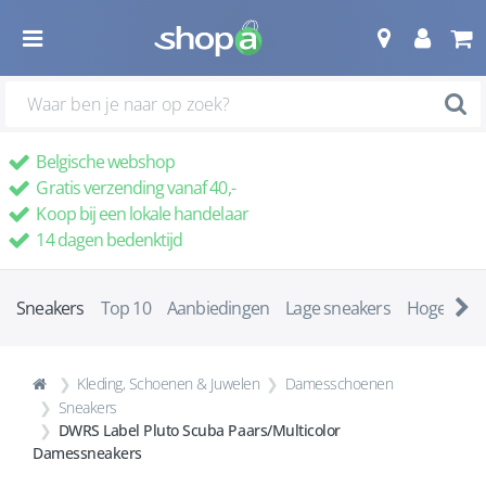
Belgische webshop
Gratis verzending vanaf 40,-
Koop bij een lokale handelaar
14 dagen bedenktijd
Sneakers
Top 10
Aanbiedingen
Lage sneakers
Hoge snea
Kleding, Schoenen & Juwelen
Damesschoenen
Sneakers
DWRS Label Pluto Scuba Paars/Multicolor
Damessneakers