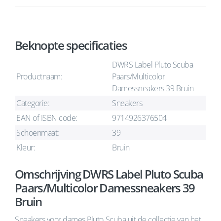
Beknopte specificaties
DWRS Label Pluto Scuba
Productnaam:
Paars/Multicolor
Damessneakers 39 Bruin
Categorie:
Sneakers
EAN of ISBN code:
9714926376504
Schoenmaat:
39
Kleur:
Bruin
Omschrijving DWRS Label Pluto Scuba
Paars/Multicolor Damessneakers 39
Bruin
Sneakers voor dames Pluto Scuba uit de collectie van het