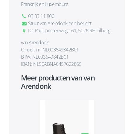
Frankrijk en Luxemburg
03 33 11 800
Stuur van Arendonk een bericht
Dr. Paul Janssenweg 161, 5026 RH Tilburg
van Arendonk
Onder. nr: NL003649842B01
BTW: NL003649842B01
IBAN: NL50ABNA0457622865
Meer producten van van
Arendonk