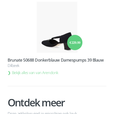
€ 229,99
Brunate 50688 Donkerblauw Damespumps 39 Blauw
Dilbeek
Bekijk alles van van Arendonk
Ontdek meer
Deze artikelen vind je misschien ook leuk