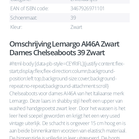
EAN of ISBN code:
3467926971101
Schoenmaat:
39
Kleur:
Zwart
Omschrijving Lemargo AI46A Zwart
Dames Chelseaboots 39 Zwart
#html-body [data-pb-style=CEYRIFL]{justify-content:flex-
start;display:flex;flex-direction:column;background-
position:left top;background-size:cover;background-
repeat:no-repeat;background-attachment:scroll}
Chelseaboots voor dames AI46A van het Italiaanse merk
Lemargo. Deze laars in shabby stijl heeft een upper van
washed handgepoetst zwart leer. Door het wassen is het
leer heel soepel geworden en krijgt het een very used
vintage uiterlijk. De schacht is ongeveer 15 cm hoog en is
aan beide binnenkanten voorzien van elastisch materiaal.
De binnenzijde is volledig in leer uitgevoerd. De boots