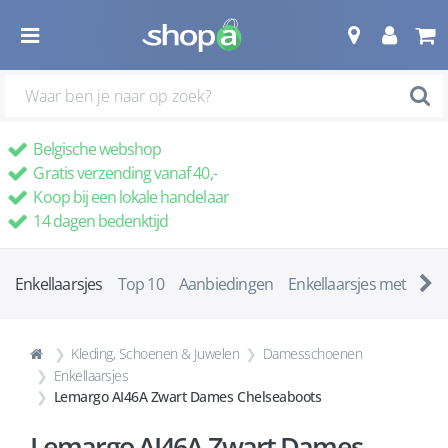
Belgische webshop
Gratis verzending vanaf 40,-
Koop bij een lokale handelaar
14 dagen bedenktijd
Enkellaarsjes
Top 10
Aanbiedingen
Enkellaarsjes met ha
Kleding, Schoenen & Juwelen
Damesschoenen
Enkellaarsjes
Lemargo AI46A Zwart Dames Chelseaboots
Lemargo AI46A Zwart Dames