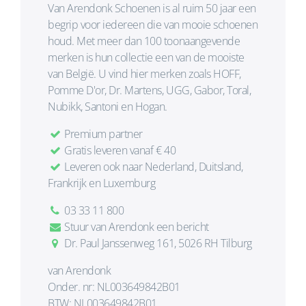
Van Arendonk Schoenen is al ruim 50 jaar een
begrip voor iedereen die van mooie schoenen
houd. Met meer dan 100 toonaangevende
merken is hun collectie een van de mooiste
van België. U vind hier merken zoals HOFF,
Pomme D'or, Dr. Martens, UGG, Gabor, Toral,
Nubikk, Santoni en Hogan.
Premium partner
Gratis leveren vanaf € 40
Leveren ook naar Nederland, Duitsland,
Frankrijk en Luxemburg
03 33 11 800
Stuur van Arendonk een bericht
Dr. Paul Janssenweg 161, 5026 RH Tilburg
van Arendonk
Onder. nr: NL003649842B01
BTW: NL003649842B01