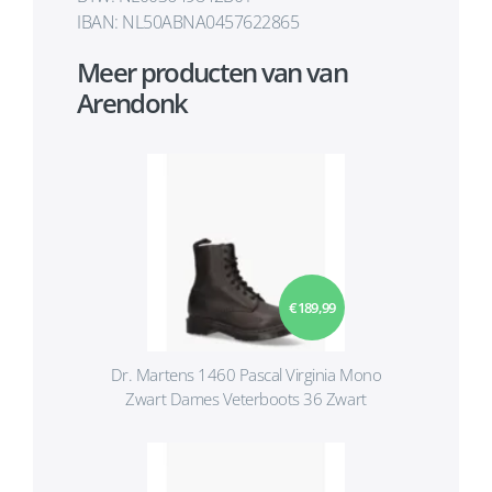
IBAN: NL50ABNA0457622865
Meer producten van van
Arendonk
€ 189,99
Dr. Martens 1460 Pascal Virginia Mono
Zwart Dames Veterboots 36 Zwart