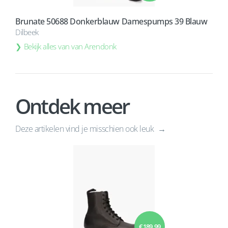
Brunate 50688 Donkerblauw Damespumps 39 Blauw
Dilbeek
Bekijk alles van van Arendonk
Ontdek meer
Deze artikelen vind je misschien ook leuk
€ 189,99