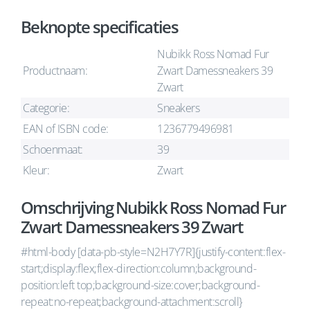
Beknopte specificaties
Nubikk Ross Nomad Fur
Productnaam:
Zwart Damessneakers 39
Zwart
Categorie:
Sneakers
EAN of ISBN code:
1236779496981
Schoenmaat:
39
Kleur:
Zwart
Omschrijving Nubikk Ross Nomad Fur
Zwart Damessneakers 39 Zwart
#html-body [data-pb-style=N2H7Y7R]{justify-content:flex-
start;display:flex;flex-direction:column;background-
position:left top;background-size:cover;background-
repeat:no-repeat;background-attachment:scroll}