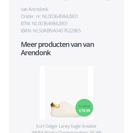
van Arendonk
Onder. nr: NL003649842B01
BTW: NL003649842B01
IBAN: NL50ABNA0457622865
Meer producten van van
Arendonk
€ 159,99
€ 79,99
Kurt Geiger Laney Eagle Sneaker
Wit/Multicolor Damessneakers 39 Wit