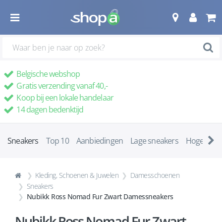
Belgische webshop
Gratis verzending vanaf 40,-
Koop bij een lokale handelaar
14 dagen bedenktijd
Sneakers
Top 10
Aanbiedingen
Lage sneakers
Hoge snea
Kleding, Schoenen & Juwelen
Damesschoenen
Sneakers
Nubikk Ross Nomad Fur Zwart Damessneakers
Nubikk Ross Nomad Fur Zwart