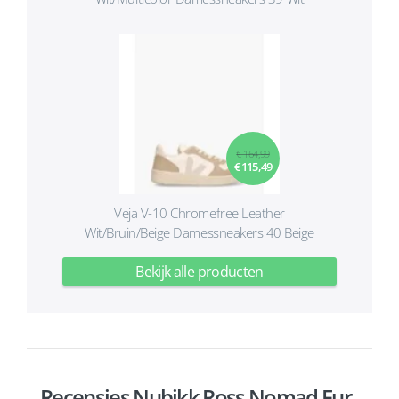
€ 164,99
€ 115,49
Veja V-10 Chromefree Leather
Wit/Bruin/Beige Damessneakers 40 Beige
Bekijk alle producten
Recensies Nubikk Ross Nomad Fur