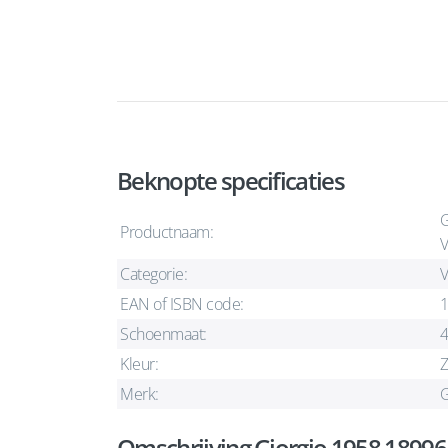
Beknopte specificaties
G
Productnaam:
V
Categorie:
V
EAN of ISBN code:
Schoenmaat:
4
Kleur:
Z
Merk:
G
Omschrijving Giorgio 1958 1899