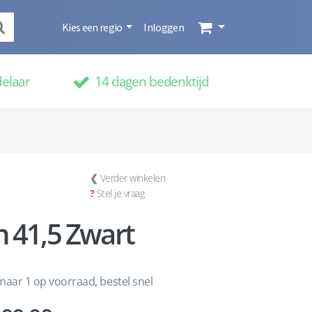
Kies een regio
Inloggen
delaar
14 dagen bedenktijd
❮
Verder winkelen
?
Stel je vraag
 41,5 Zwart
aar 1 op voorraad, bestel snel