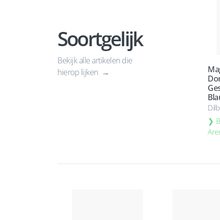
Soortgelijk
Bekijk alle artikelen die
Ma
hierop lijken
Do
Ges
Bl
Dil
B
Are