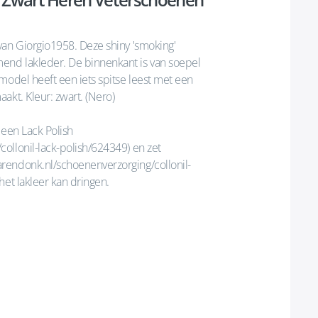
van Giorgio1958. Deze shiny 'smoking'
end lakleder. De binnenkant is van soepel
model heeft een iets spitse leest met een
akt. Kleur: zwart. (Nero)
 een Lack Polish
ollonil-lack-polish/624349) en zet
rendonk.nl/schoenenverzorging/collonil-
het lakleer kan dringen.