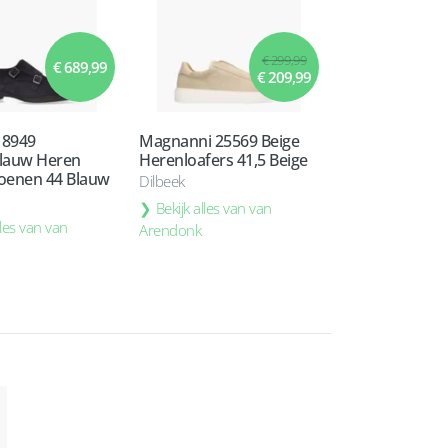
€ 299,99
€ 689,99
€ 209,99
18949
Magnanni 25569 Beige
lauw Heren
Herenloafers 41,5 Beige
oenen 44 Blauw
Dilbeek
Bekijk alles van van
lles van van
Arendonk