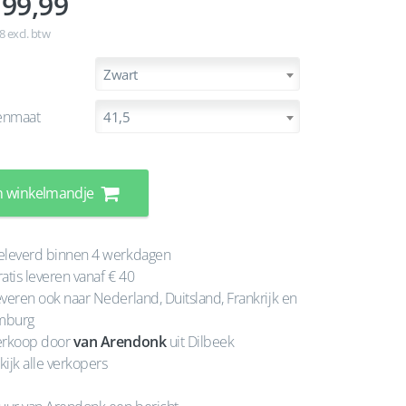
99,99
8 excl. btw
Zwart
enmaat
41,5
n winkelmandje
leverd binnen 4 werkdagen
atis leveren vanaf € 40
veren ook naar Nederland, Duitsland, Frankrijk en
mburg
rkoop door
van Arendonk
uit Dilbeek
kijk alle verkopers