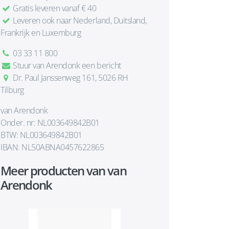
Gratis leveren vanaf € 40
Leveren ook naar Nederland, Duitsland,
Frankrijk en Luxemburg
03 33 11 800
Stuur van Arendonk een bericht
Dr. Paul Janssenweg 161, 5026 RH
Tilburg
van Arendonk
Onder. nr: NL003649842B01
BTW: NL003649842B01
IBAN: NL50ABNA0457622865
Meer producten van van
Arendonk