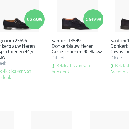
€ 289,99
€ 549,99
gnanni 23696
Santoni 14549
Santoni 
nkerblauw Heren
Donkerblauw Heren
Donkerb
pschoenen 44,5
Gespschoenen 40 Blauw
Gespsch
auw
Dilbeek
Dilbeek
beek
Bekijk alles van van
Bekijk a
ekijk alles van van
Arendonk
Arendonk
ndonk