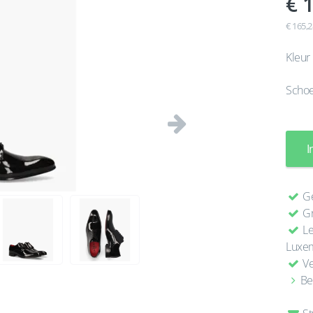
1
€ 165,2
Kleur
Scho
Volgende
I
Ge
Gr
Le
Luxe
Ve
Be