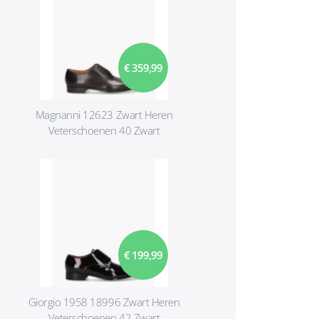
€ 359,99
Magnanni 12623 Zwart Heren
Veterschoenen 40 Zwart
€ 199,99
Giorgio 1958 18996 Zwart Heren
Veterschoenen 42 Zwart