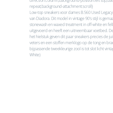
direction:column;background-position:left top;b
repeat;background-attachment:scroll}
Low-top sneakers voor dames B.560 Used Legacy It
van Diadora. Dit model in vintage 90's stijl is ge
stonewash en waxed treatment in off-white en felb
uitgevoerd en heeft een uitneembaar voetbed. 
het hielstuk geven dit paar sneakers precies de jui
veters en een stoffen merklogo op de tong en bran
bijpassende tweekleurige zool is tot slot licht vint
White)