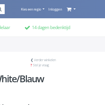
Kies een regio
Inloggen
delaar
14 dagen bedenktijd
❮
Verder winkelen
?
Stel je vraag
-White/Blauw