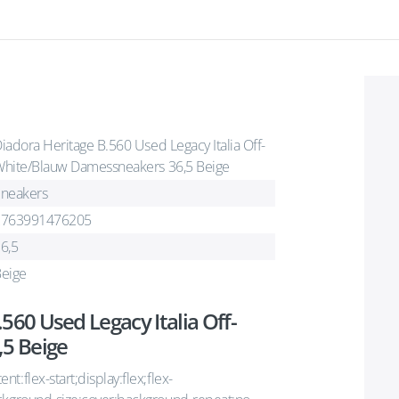
iadora Heritage B.560 Used Legacy Italia Off-
hite/Blauw Damessneakers 36,5 Beige
neakers
2763991476205
6,5
eige
560 Used Legacy Italia Off-
5 Beige
:flex-start;display:flex;flex-