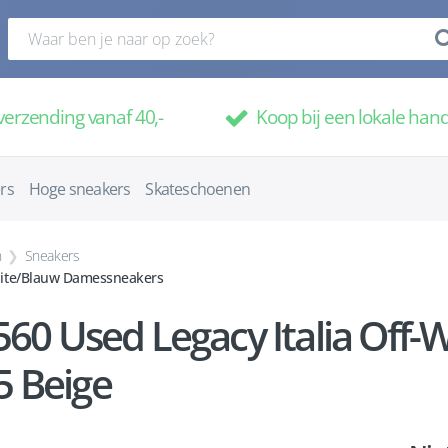
verzending vanaf 40,-
Koop bij een lokale han
rs
Hoge sneakers
Skateschoenen
n
Sneakers
White/Blauw Damessneakers
560 Used Legacy Italia Off
5 Beige