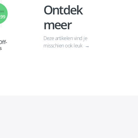
Ontdek
,99
,99
meer
Deze artikelen vind je
ff-
misschien ook leuk
s