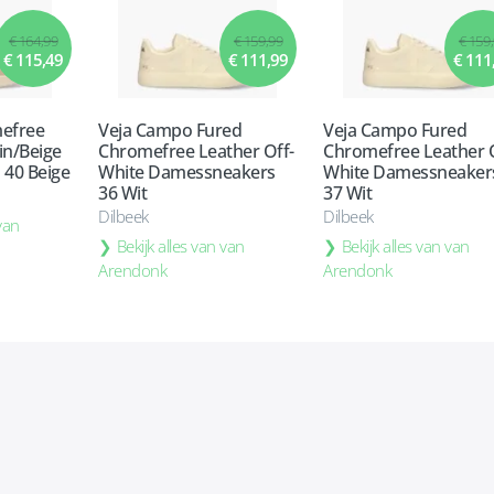
€ 164,99
€ 159,99
€ 159
€ 115,49
€ 111,99
€ 111
mefree
Veja Campo Fured
Veja Campo Fured
in/Beige
Chromefree Leather Off-
Chromefree Leather O
40 Beige
White Damessneakers
White Damessneaker
36 Wit
37 Wit
Dilbeek
Dilbeek
 van
Bekijk alles van van
Bekijk alles van van
Arendonk
Arendonk