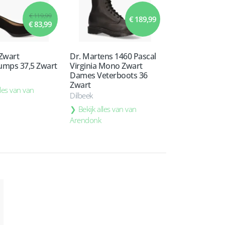
€ 119,99
€ 189,99
€ 83,99
 Zwart
Dr. Martens 1460 Pascal
mps 37,5 Zwart
Virginia Mono Zwart
Dames Veterboots 36
Zwart
lles van van
Dilbeek
Bekijk alles van van
Arendonk