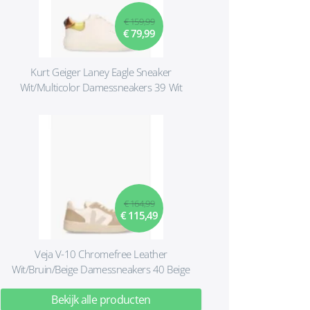
€ 159,99
€ 79,99
Kurt Geiger Laney Eagle Sneaker
Wit/Multicolor Damessneakers 39 Wit
€ 164,99
€ 115,49
Veja V-10 Chromefree Leather
Wit/Bruin/Beige Damessneakers 40 Beige
Bekijk alle producten