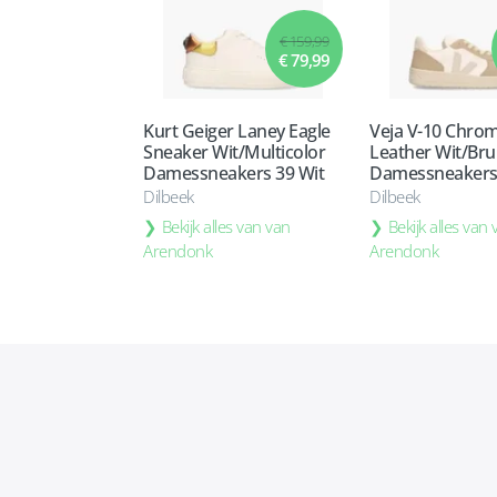
€ 159,99
€ 79,99
Kurt Geiger Laney Eagle
Veja V-10 Chro
Sneaker Wit/Multicolor
Leather Wit/Bru
Damessneakers 39 Wit
Damessneakers 
Dilbeek
Dilbeek
Bekijk alles van van
Bekijk alles van
Arendonk
Arendonk