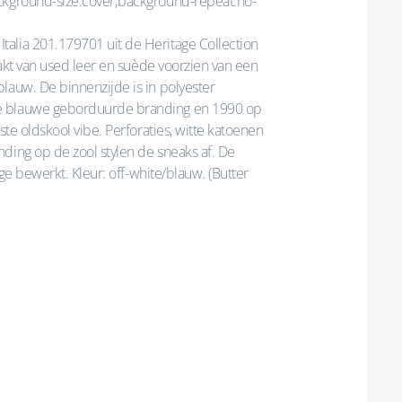
ackground-size:cover;background-repeat:no-
alia 201.179701 uit de Heritage Collection
maakt van used leer en suède voorzien van een
lauw. De binnenzijde is in polyester
De blauwe geborduurde branding en 1990 op
ste oldskool vibe. Perforaties, witte katoenen
ding op de zool stylen de sneaks af. De
age bewerkt. Kleur: off-white/blauw. (Butter