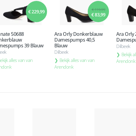
€ 119,99
€ 229,99
€ 83,99
nate 50688
Ara Orly Donkerblauw
Ara Orly
nkerblauw
Damespumps 40,5
Damespu
mespumps 39 Blauw
Blauw
Dilbeek
beek
Dilbeek
Bekijk a
ekijk alles van van
Bekijk alles van van
Arendonk
ndonk
Arendonk