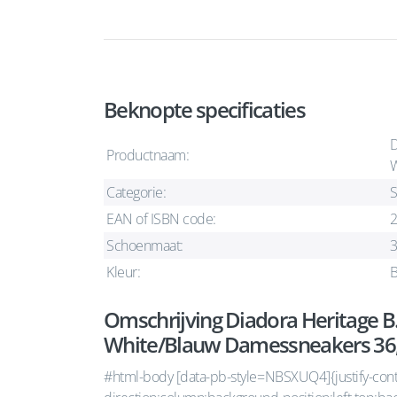
Beknopte specificaties
D
Productnaam:
W
Categorie:
S
EAN of ISBN code:
Schoenmaat:
3
Kleur:
B
Omschrijving Diadora Heritage B.
White/Blauw Damessneakers 36,
#html-body [data-pb-style=NBSXUQ4]{justify-content