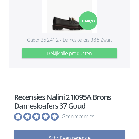
€ 144,99
Gabor 35.241.27 Damesloafers 38,5 Zwart
Bekijk alle producten
Recensies Nalini 21I095A Brons
Damesloafers 37 Goud
Geen recensies
Schrijf een recensie