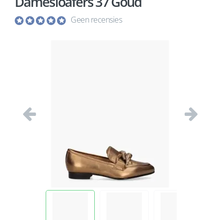
Damesloafers 37 Goud
Geen recensies
Vorige
Volgend