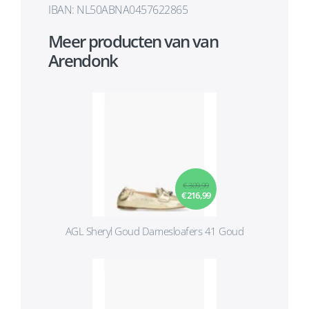
IBAN: NL50ABNA0457622865
Meer producten van van
Arendonk
€ 309,99
€ 216,99
AGL Sheryl Goud Damesloafers 41 Goud