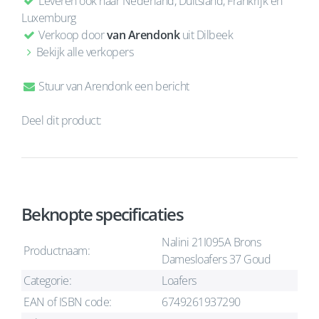
Leveren ook naar Nederland, Duitsland, Frankrijk en
Luxemburg
Verkoop door
van Arendonk
uit Dilbeek
Bekijk alle verkopers
Stuur van Arendonk een bericht
Deel dit product:
Beknopte specificaties
Nalini 21I095A Brons
Productnaam:
Damesloafers 37 Goud
Categorie:
Loafers
EAN of ISBN code:
6749261937290