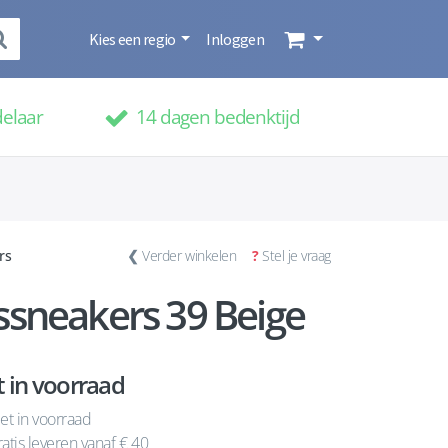
Kies een regio
Inloggen
delaar
14 dagen bedenktijd
rs
❮
Verder winkelen
?
Stel je vraag
sneakers 39 Beige
t in voorraad
et in voorraad
atis leveren vanaf € 40