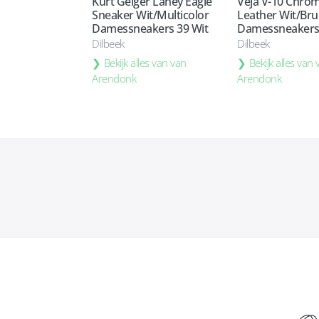
Kurt Geiger Laney Eagle
Veja V-10 Chro
Sneaker Wit/Multicolor
Leather Wit/Bru
Damessneakers 39 Wit
Damessneakers 
Dilbeek
Dilbeek
Bekijk alles van van
Bekijk alles van
Arendonk
Arendonk