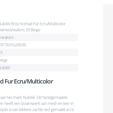
ubikk Ross Nomad Fur Ecru/Multicolor
amessneakers 39 Beige
neakers
9977431626939
39
eige
Nubikk
 Fur Ecru/Multicolor
van het merk Nubikk. Dit handgemaakte
 en heeft een bovenwerk van mesh en leer in
ijde is van lekkere zachte wol gemaakt en is