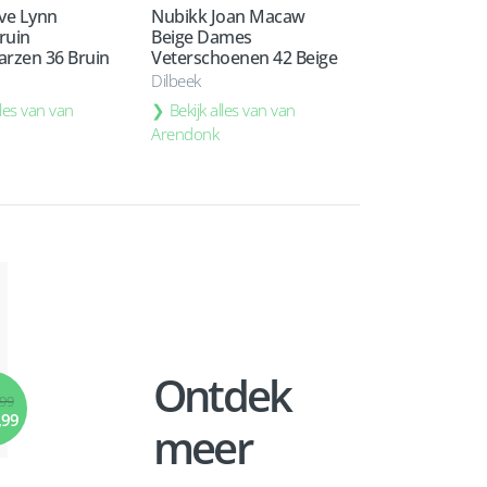
ve Lynn
Nubikk Joan Macaw
ruin
Beige Dames
rzen 36 Bruin
Veterschoenen 42 Beige
Dilbeek
lles van van
Bekijk alles van van
Arendonk
Ontdek
,99
,99
meer