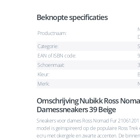
Beknopte specificaties
N
Productnaam:
D
Categorie:
S
EAN of ISBN code:
Schoenmaat:
Kleur:
B
Merk:
Omschrijving Nubikk Ross Nomad
Damessneakers 39 Beige
Sneakers voor dames Ross Nomad Fur 21061201 
model is geïnspireerd op de populaire Ross Trek
ecru met okergele en zwarte accenten. De binnenz