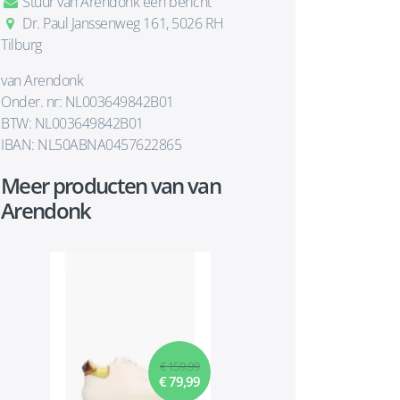
Stuur van Arendonk een bericht
Dr. Paul Janssenweg 161, 5026 RH
Tilburg
van Arendonk
Onder. nr: NL003649842B01
BTW: NL003649842B01
IBAN: NL50ABNA0457622865
Meer producten van van
Arendonk
€ 159,99
€ 79,99