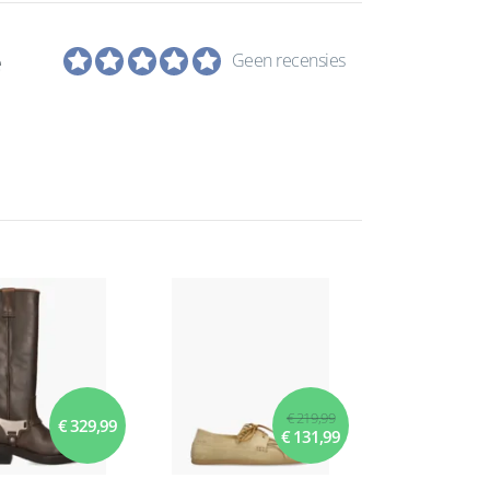
e
Geen recensies
€ 219,99
€ 329,99
€ 131,99