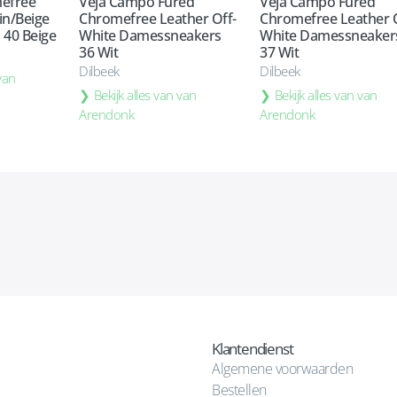
mefree
Veja Campo Fured
Veja Campo Fured
in/Beige
Chromefree Leather Off-
Chromefree Leather O
40 Beige
White Damessneakers
White Damessneaker
36 Wit
37 Wit
Dilbeek
Dilbeek
 van
Bekijk alles van van
Bekijk alles van van
Arendonk
Arendonk
Klantendienst
Algemene voorwaarden
Bestellen