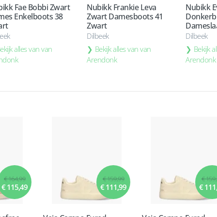
ikk Fae Bobbi Zwart
Nubikk Frankie Leva
Nubikk E
es Enkelboots 38
Zwart Damesboots 41
Donkerb
rt
Zwart
Dameslaa
beek
Dilbeek
Dilbeek
ekijk alles van van
Bekijk alles van van
Bekijk a
ndonk
Arendonk
Arendonk
€ 164,99
€ 159,99
€ 159
€ 115,49
€ 111,99
€ 111