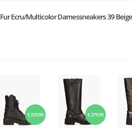
Fur Ecru/Multicolor Damessneakers 39 Beig
€ 229,99
€ 279,99