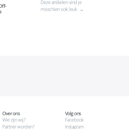
Deze artikelen vind je
ff-
misschien ook leuk
s
Over ons
Volg ons
Wie zijn wij?
Facebook
Partner worden?
Instagram