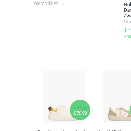
hierop lijken
Nub
Dam
Zwa
Dil
B
Are
€ 159,99
€ 79,99