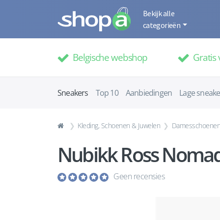
Bekijk alle
categorieën
Belgische webshop
Gratis 
Sneakers
Top 10
Aanbiedingen
Lage sneake
Kleding, Schoenen & Juwelen
Damesschoene
Nubikk Ross Nomad 
Geen recensies