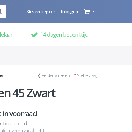
Kies een regio
Inloggen
delaar
14 dagen bedenktijd
nen
❮
Verder winkelen
?
Stel je vraag
en 45 Zwart
t in voorraad
et in voorraad
atis leveren vanaf € 40