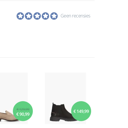
Geen recensies
€ 129,99
€ 149,99
€ 90,99