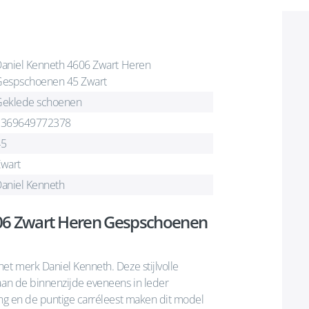
aniel Kenneth 4606 Zwart Heren
espschoenen 45 Zwart
eklede schoenen
1369649772378
45
wart
aniel Kenneth
606 Zwart Heren Gespschoenen
et merk Daniel Kenneth. Deze stijlvolle
 aan de binnenzijde eveneens in leder
ing en de puntige carréleest maken dit model