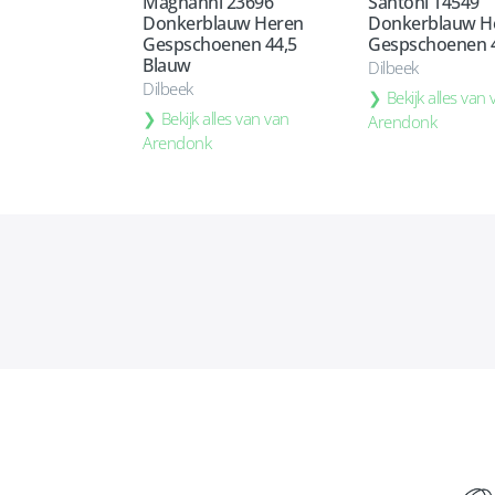
Magnanni 23696
Santoni 14549
Donkerblauw Heren
Donkerblauw H
Gespschoenen 44,5
Gespschoenen 
Blauw
Dilbeek
Dilbeek
Bekijk alles van
Bekijk alles van van
Arendonk
Arendonk