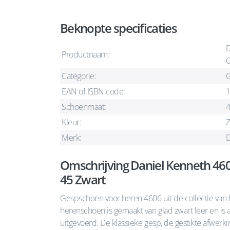
Beknopte specificaties
D
Productnaam:
G
Categorie:
G
EAN of ISBN code:
Schoenmaat:
Kleur:
Z
Merk:
D
Omschrijving Daniel Kenneth 4
45 Zwart
Gespschoen voor heren 4606 uit de collectie van h
herenschoen is gemaakt van glad zwart leer en is
uitgevoerd. De klassieke gesp, de gestikte afwerk