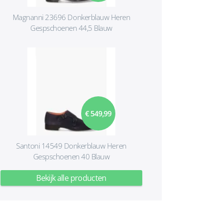
Magnanni 23696 Donkerblauw Heren
Gespschoenen 44,5 Blauw
€ 549,99
Santoni 14549 Donkerblauw Heren
Gespschoenen 40 Blauw
Bekijk alle producten