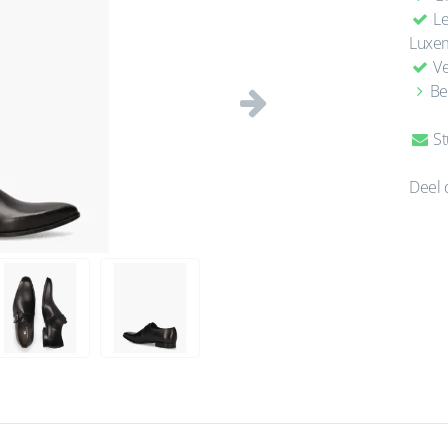
Le
Luxe
Ve
Be
Volgende
St
Deel 