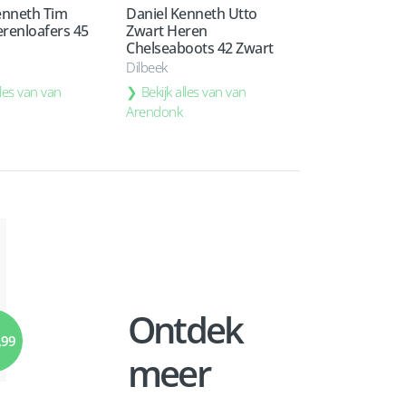
enneth Tim
Daniel Kenneth Utto
renloafers 45
Zwart Heren
Chelseaboots 42 Zwart
Dilbeek
lles van van
Bekijk alles van van
Arendonk
Ontdek
,99
meer