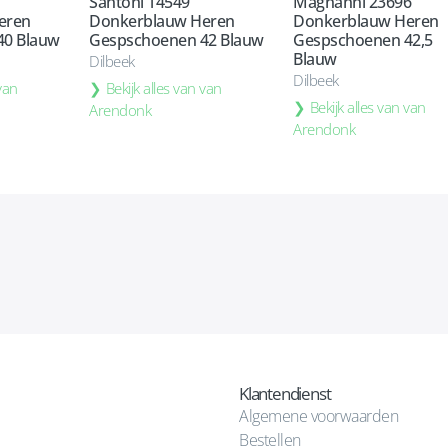
Santoni 14549
Magnanni 23696
eren
Donkerblauw Heren
Donkerblauw Heren
40 Blauw
Gespschoenen 42 Blauw
Gespschoenen 42,5
Blauw
Dilbeek
Dilbeek
 van
Bekijk alles van van
Bekijk alles van van
Arendonk
Arendonk
Klantendienst
Algemene voorwaarden
Bestellen