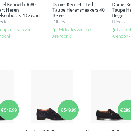
iel Kenneth 3680
Daniel Kenneth Ted
Daniel K
rt Heren
Taupe Herensneakers 40
Taupe He
lseaboots 40 Zwart
Beige
Beige
beek
Dilbeek
Dilbeek
ekijk alles van van
Bekijk alles van van
Bekijk a
ndonk
Arendonk
Arendonk
€ 549,99
€ 549,99
€ 289