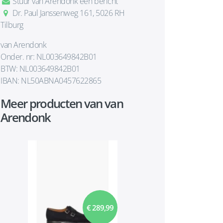
Stuur van Arendonk een bericht
Dr. Paul Janssenweg 161, 5026 RH
Tilburg
van Arendonk
Onder. nr: NL003649842B01
BTW: NL003649842B01
IBAN: NL50ABNA0457622865
Meer producten van van
Arendonk
€ 289,99