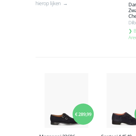
hierop lijken
Dan
Zwa
Che
Dil
B
Are
€ 289,99