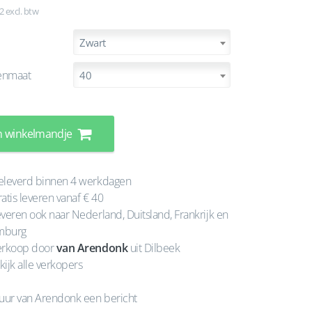
2 excl. btw
Zwart
enmaat
40
n winkelmandje
leverd binnen 4 werkdagen
atis leveren vanaf € 40
veren ook naar Nederland, Duitsland, Frankrijk en
mburg
rkoop door
van Arendonk
uit Dilbeek
kijk alle verkopers
uur van Arendonk een bericht