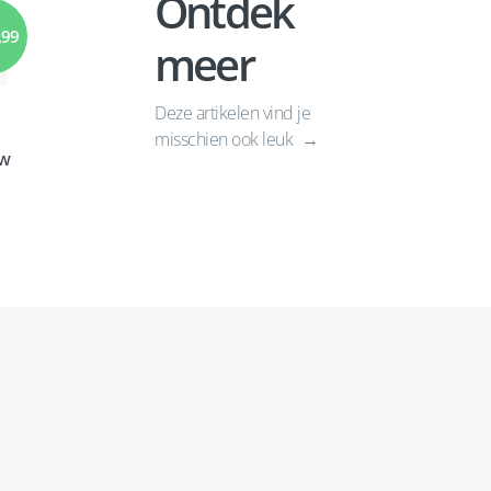
Ontdek
,99
meer
Deze artikelen vind je
misschien ook leuk
uw