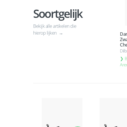
Soortgelijk
Bekijk alle artikelen die
hierop lijken
Dan
Zwa
Che
Dil
B
Are