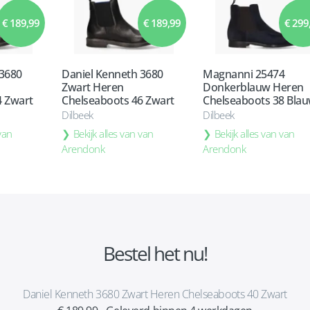
€ 189,99
€ 189,99
€ 299
 3680
Daniel Kenneth 3680
Magnanni 25474
Zwart Heren
Donkerblauw Heren
4 Zwart
Chelseaboots 46 Zwart
Chelseaboots 38 Bla
Dilbeek
Dilbeek
 van
Bekijk alles van van
Bekijk alles van van
Arendonk
Arendonk
Bestel het nu!
Daniel Kenneth 3680 Zwart Heren Chelseaboots 40 Zwart