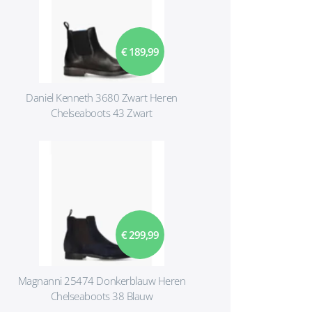
€ 189,99
Daniel Kenneth 3680 Zwart Heren
Chelseaboots 43 Zwart
€ 299,99
Magnanni 25474 Donkerblauw Heren
Chelseaboots 38 Blauw