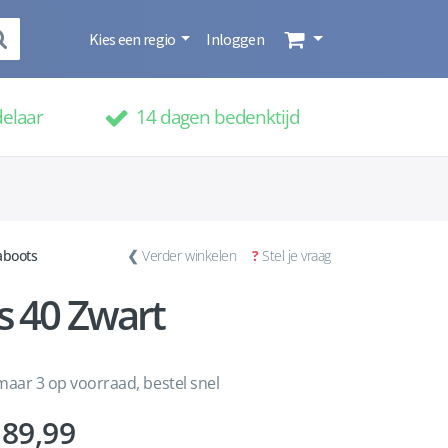
Kies een regio
Inloggen
delaar
14 dagen bedenktijd
aboots
❮
Verder winkelen
?
Stel je vraag
s 40 Zwart
aar 3 op voorraad, bestel snel
89,99