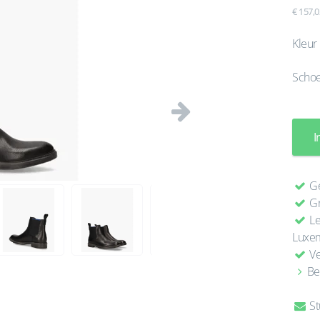
€ 157,0
Kleur
Scho
Volgende
I
Ge
Gr
Le
Luxe
Ve
Be
St