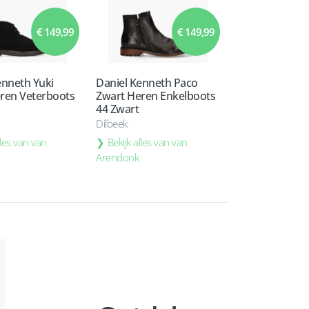
€ 149,99
€ 149,99
enneth Yuki
Daniel Kenneth Paco
ren Veterboots
Zwart Heren Enkelboots
44 Zwart
Dilbeek
lles van van
Bekijk alles van van
Arendonk