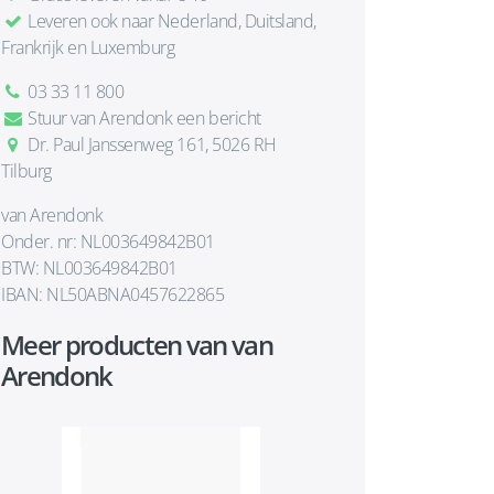
Leveren ook naar Nederland, Duitsland,
Frankrijk en Luxemburg
03 33 11 800
Stuur van Arendonk een bericht
Dr. Paul Janssenweg 161, 5026 RH
Tilburg
van Arendonk
Onder. nr: NL003649842B01
BTW: NL003649842B01
IBAN: NL50ABNA0457622865
Meer producten van van
Arendonk