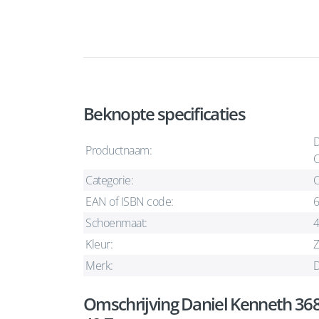
Beknopte specificaties
D
Productnaam:
C
Categorie:
C
EAN of ISBN code:
Schoenmaat:
Kleur:
Z
Merk:
D
Omschrijving Daniel Kenneth 36