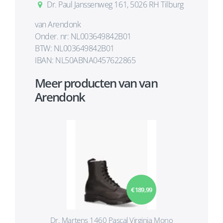
Dr. Paul Janssenweg 161, 5026 RH Tilburg
van Arendonk
Onder. nr: NL003649842B01
BTW: NL003649842B01
IBAN: NL50ABNA0457622865
Meer producten van van
Arendonk
€ 189,99
Dr. Martens 1460 Pascal Virginia Mono