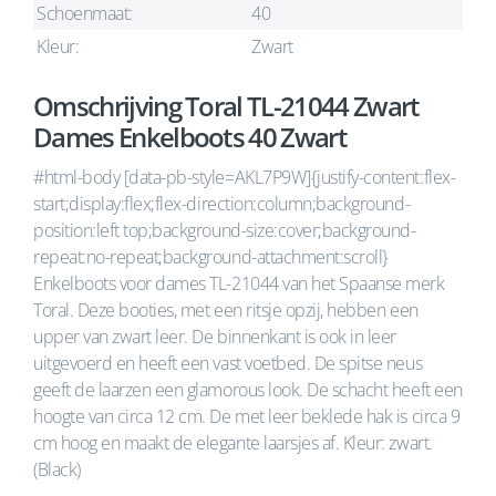
Schoenmaat:
40
Kleur:
Zwart
Omschrijving Toral TL-21044 Zwart
Dames Enkelboots 40 Zwart
#html-body [data-pb-style=AKL7P9W]{justify-content:flex-
start;display:flex;flex-direction:column;background-
position:left top;background-size:cover;background-
repeat:no-repeat;background-attachment:scroll}
Enkelboots voor dames TL-21044 van het Spaanse merk
Toral. Deze booties, met een ritsje opzij, hebben een
upper van zwart leer. De binnenkant is ook in leer
uitgevoerd en heeft een vast voetbed. De spitse neus
geeft de laarzen een glamorous look. De schacht heeft een
hoogte van circa 12 cm. De met leer beklede hak is circa 9
cm hoog en maakt de elegante laarsjes af. Kleur: zwart.
(Black)