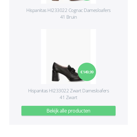
Hispanitas HI233022 Cognac Damesloafers
41 Bruin
€ 149,99
Hispanitas HI233022 Zwart Damesloafers
41 Zwart
Bekijk alle producten