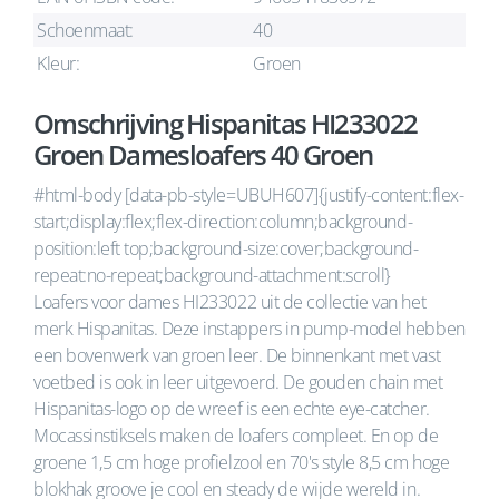
Schoenmaat:
40
Kleur:
Groen
Omschrijving Hispanitas HI233022
Groen Damesloafers 40 Groen
#html-body [data-pb-style=UBUH607]{justify-content:flex-
start;display:flex;flex-direction:column;background-
position:left top;background-size:cover;background-
repeat:no-repeat;background-attachment:scroll}
Loafers voor dames HI233022 uit de collectie van het
merk Hispanitas. Deze instappers in pump-model hebben
een bovenwerk van groen leer. De binnenkant met vast
voetbed is ook in leer uitgevoerd. De gouden chain met
Hispanitas-logo op de wreef is een echte eye-catcher.
Mocassinstiksels maken de loafers compleet. En op de
groene 1,5 cm hoge profielzool en 70's style 8,5 cm hoge
blokhak groove je cool en steady de wijde wereld in.