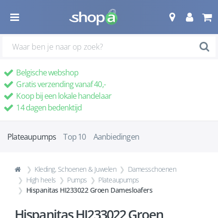
Belgische webshop
Gratis verzending vanaf 40,-
Koop bij een lokale handelaar
14 dagen bedenktijd
Plateaupumps
Top 10
Aanbiedingen
Kleding, Schoenen & Juwelen
Damesschoenen
High heels
Pumps
Plateaupumps
Hispanitas HI233022 Groen Damesloafers
Hispanitas HI233022 Groen