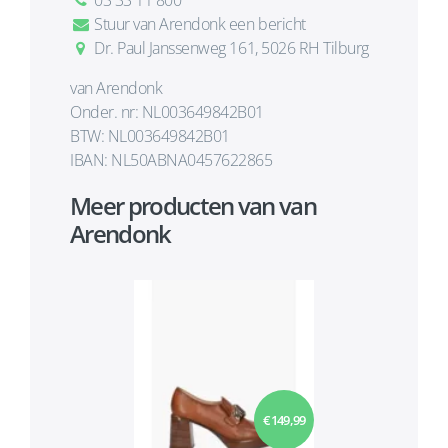
03 33 11 800
Stuur van Arendonk een bericht
Dr. Paul Janssenweg 161, 5026 RH Tilburg
van Arendonk
Onder. nr: NL003649842B01
BTW: NL003649842B01
IBAN: NL50ABNA0457622865
Meer producten van van
Arendonk
€ 149,99