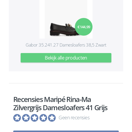
€ 144,99
Gabor 35.241.27 Damesloafers 38,5 Zwart
Bekijk alle producten
Recensies Maripé Rina-Ma
Zilvergrijs Damesloafers 41 Grijs
Geen recensies