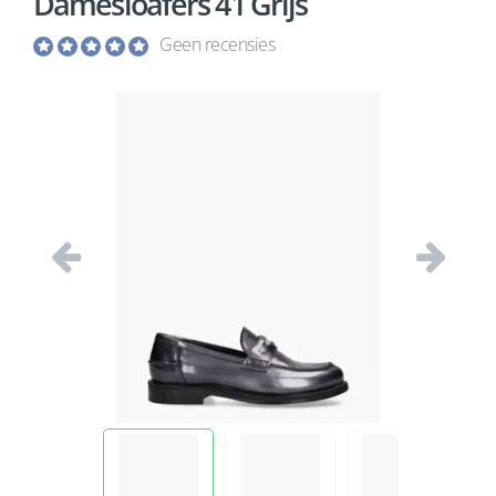
Damesloafers 41 Grijs
Geen recensies
Vorige
Volgend