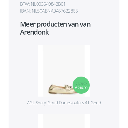
BTW: NL003649842B01
IBAN: NL50ABNA0457622865
Meer producten van van
Arendonk
€ 309,99
€ 216,99
AGL Sheryl Goud Damesloafers 41 Goud