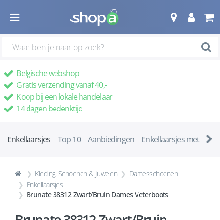
Belgische webshop
Gratis verzending vanaf 40,-
Koop bij een lokale handelaar
14 dagen bedenktijd
Enkellaarsjes
Top 10
Aanbiedingen
Enkellaarsjes met ha
Kleding, Schoenen & Juwelen
Damesschoenen
Enkellaarsjes
Brunate 38312 Zwart/Bruin Dames Veterboots
Brunate 38312 Zwart/Bruin