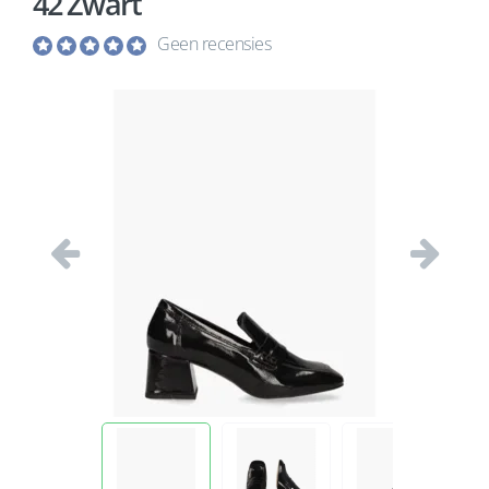
42 Zwart
Geen recensies
Vorige
Volgend