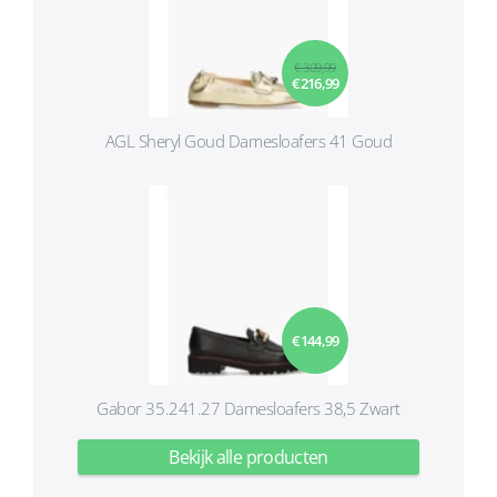
€ 309,99
€ 216,99
AGL Sheryl Goud Damesloafers 41 Goud
€ 144,99
Gabor 35.241.27 Damesloafers 38,5 Zwart
Bekijk alle producten