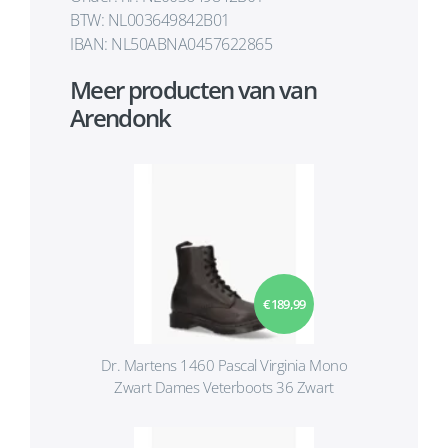
BTW: NL003649842B01
IBAN: NL50ABNA0457622865
Meer producten van van
Arendonk
€ 189,99
Dr. Martens 1460 Pascal Virginia Mono
Zwart Dames Veterboots 36 Zwart