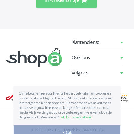
In winkelmandje
Klantendienst
Over ons
Volg ons
Om je beter en persoonlijker te helpen, gebruiken wij cookies en
andere cookie-achtige technieken. Met de cookies volgen wij jouw
internetgedrag binnen onze site. Hiermee tonen we advertenties
op basis van jouw interesse en kun je informatie delen via social
media. Als je verdergaat op onze website gaan we ervan uit dat je
dat goedvindt. Meer weten?
Bekijk ons cookiebeleid
Algemene voorwaarden
|
Privacyverklaring
|
Cookies
© 1993 - 2026 - PUBLI-touch bv - 0449.286.974
✕ Sluit