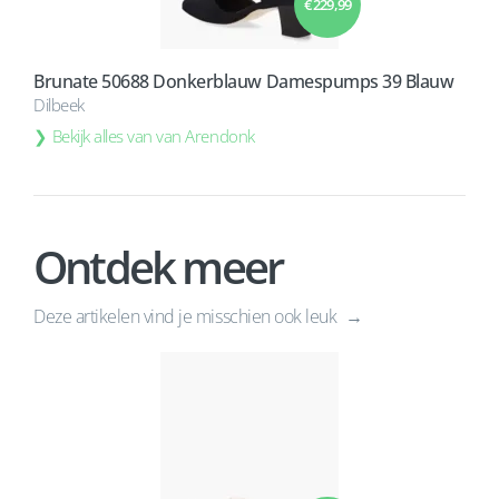
€ 229,99
Brunate 50688 Donkerblauw Damespumps 39 Blauw
Dilbeek
Bekijk alles van van Arendonk
Ontdek meer
Deze artikelen vind je misschien ook leuk