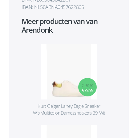
IBAN: NL50ABNA0457622865
Meer producten van van
Arendonk
€ 159,99
€ 79,99
Kurt Geiger Laney Eagle Sneaker
Wit/Multicolor Damessneakers 39 Wit