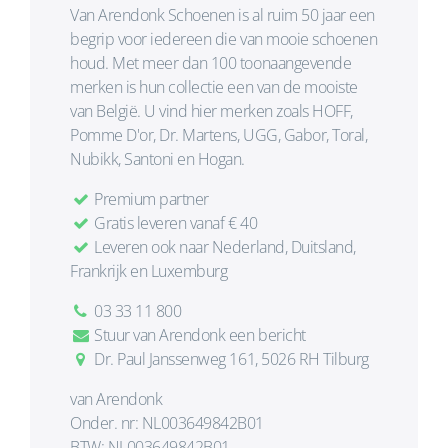
Van Arendonk Schoenen is al ruim 50 jaar een
begrip voor iedereen die van mooie schoenen
houd. Met meer dan 100 toonaangevende
merken is hun collectie een van de mooiste
van België. U vind hier merken zoals HOFF,
Pomme D'or, Dr. Martens, UGG, Gabor, Toral,
Nubikk, Santoni en Hogan.
Premium partner
Gratis leveren vanaf € 40
Leveren ook naar Nederland, Duitsland,
Frankrijk en Luxemburg
03 33 11 800
Stuur van Arendonk een bericht
Dr. Paul Janssenweg 161, 5026 RH Tilburg
van Arendonk
Onder. nr: NL003649842B01
BTW: NL003649842B01