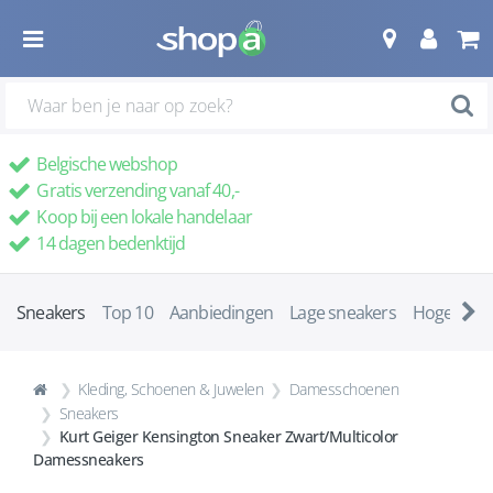
Belgische webshop
Gratis verzending vanaf 40,-
Koop bij een lokale handelaar
14 dagen bedenktijd
Sneakers
Top 10
Aanbiedingen
Lage sneakers
Hoge snea
Kleding, Schoenen & Juwelen
Damesschoenen
Sneakers
Kurt Geiger Kensington Sneaker Zwart/Multicolor
Damessneakers