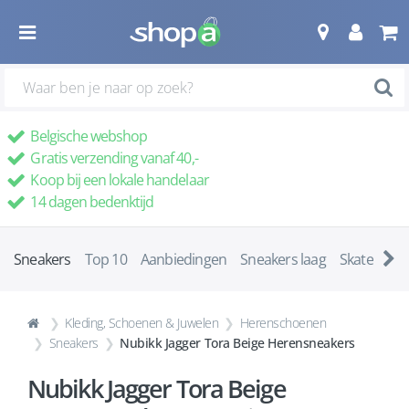
Belgische webshop
Gratis verzending vanaf 40,-
Koop bij een lokale handelaar
14 dagen bedenktijd
Sneakers
Top 10
Aanbiedingen
Sneakers laag
Skatescho
Kleding, Schoenen & Juwelen
Herenschoenen
Sneakers
Nubikk Jagger Tora Beige Herensneakers
Nubikk Jagger Tora Beige