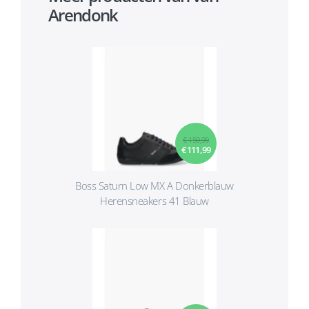
Arendonk
€ 159,99
€ 111,99
Boss Saturn Low MX A Donkerblauw
Herensneakers 41 Blauw