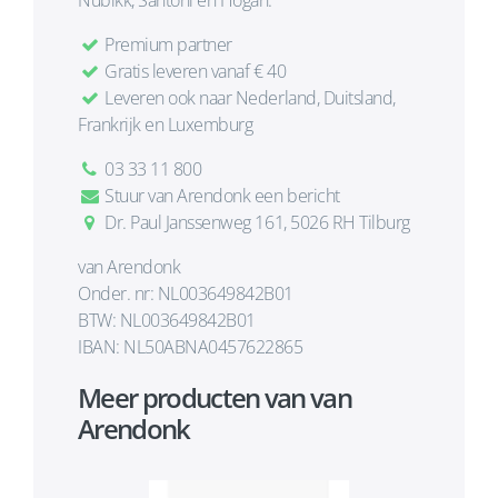
Nubikk, Santoni en Hogan.
Premium partner
Gratis leveren vanaf € 40
Leveren ook naar Nederland, Duitsland,
Frankrijk en Luxemburg
03 33 11 800
Stuur van Arendonk een bericht
Dr. Paul Janssenweg 161, 5026 RH Tilburg
van Arendonk
Onder. nr: NL003649842B01
BTW: NL003649842B01
IBAN: NL50ABNA0457622865
Meer producten van van
Arendonk