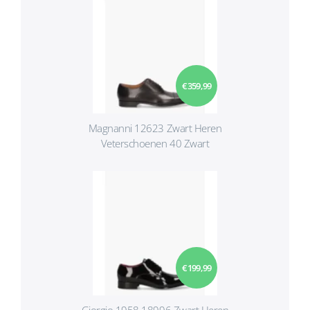
€ 359,99
Magnanni 12623 Zwart Heren
Veterschoenen 40 Zwart
€ 199,99