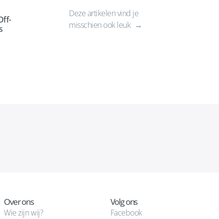
Deze artikelen vind je
ff-
misschien ook leuk
s
Over ons
Volg ons
Wie zijn wij?
Facebook