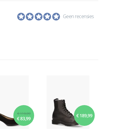
Geen recensies
€ 119,99
€ 189,99
€ 83,99