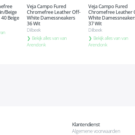
mefree
Veja Campo Fured
Veja Campo Fured
in/Beige
Chromefree Leather Off-
Chromefree Leather O
40 Beige
White Damessneakers
White Damessneaker
36 Wit
37 Wit
Dilbeek
Dilbeek
 van
Bekijk alles van van
Bekijk alles van van
Arendonk
Arendonk
Klantendienst
Algemene voorwaarden