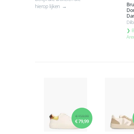
Bru
hierop lijken
Do
Da
Dil
B
Are
€ 159,99
€ 79,99