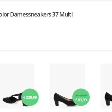
icolor Damessneakers 37 Multi
€ 119,99
€ 229,99
€ 83,99