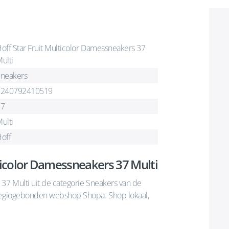
off Star Fruit Multicolor Damessneakers 37
ulti
neakers
2240792410519
37
ulti
off
ticolor Damessneakers 37 Multi
37 Multi uit de categorie Sneakers van de
 regiogebonden webshop Shopa. Shop lokaal,