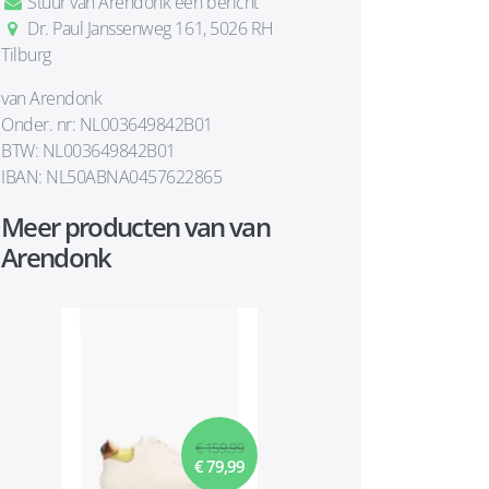
Stuur van Arendonk een bericht
Dr. Paul Janssenweg 161, 5026 RH
Tilburg
van Arendonk
Onder. nr: NL003649842B01
BTW: NL003649842B01
IBAN: NL50ABNA0457622865
Meer producten van van
Arendonk
€ 159,99
€ 79,99