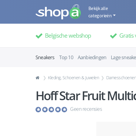
Bekijk alle
categorieën
Belgische webshop
Gratis 
Sneakers
Top 10
Aanbiedingen
Lage sneake
Kleding, Schoenen & Juwelen
Damesschoene
Hoff Star Fruit Mul
Geen recensies