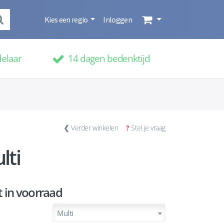
Kies een regio
Inloggen
delaar
14 dagen bedenktijd
❮
Verder winkelen
?
Stel je vraag
lti
t in voorraad
Multi