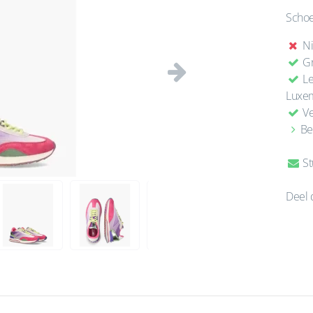
Scho
Ni
Gr
Le
Volgende
Luxe
Ve
Be
St
Deel 