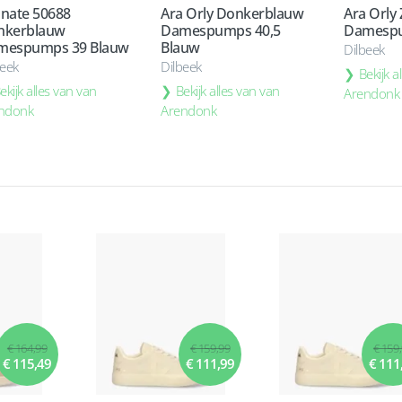
nate 50688
Ara Orly Donkerblauw
Ara Orly
nkerblauw
Damespumps 40,5
Damespu
mespumps 39 Blauw
Blauw
Dilbeek
beek
Dilbeek
Bekijk a
ekijk alles van van
Bekijk alles van van
Arendonk
ndonk
Arendonk
€ 164,99
€ 159,99
€ 159
€ 115,49
€ 111,99
€ 111