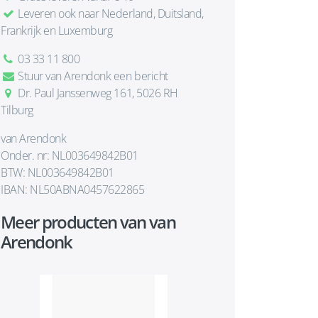
Leveren ook naar Nederland, Duitsland,
Frankrijk en Luxemburg
03 33 11 800
Stuur van Arendonk een bericht
Dr. Paul Janssenweg 161, 5026 RH
Tilburg
van Arendonk
Onder. nr: NL003649842B01
BTW: NL003649842B01
IBAN: NL50ABNA0457622865
Meer producten van van
Arendonk