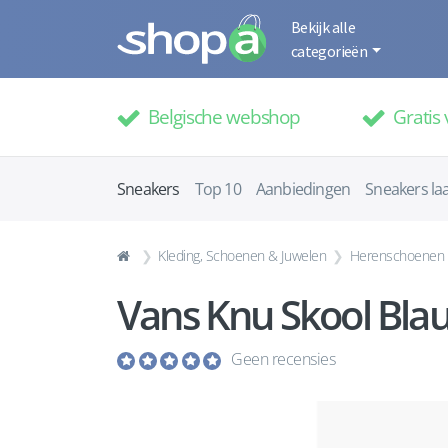
Bekijk alle
categorieën
Belgische webshop
Gratis 
Sneakers
Top 10
Aanbiedingen
Sneakers la
Kleding, Schoenen & Juwelen
Herenschoenen
Vans Knu Skool Bla
Geen recensies