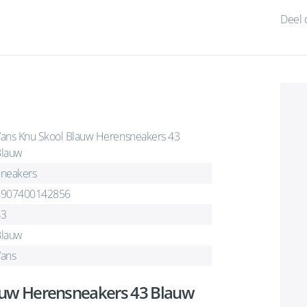
Deel 
ans Knu Skool Blauw Herensneakers 43
Blauw
neakers
8907400142856
43
Blauw
ans
auw Herensneakers 43 Blauw