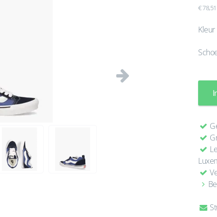
€ 78,51
Kleur
Scho
Volgende
I
Ge
Gr
Le
Luxe
Ve
Be
St