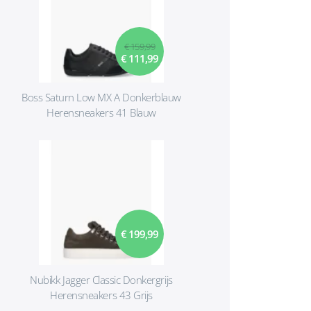
€ 159,99
€ 111,99
Boss Saturn Low MX A Donkerblauw
Herensneakers 41 Blauw
€ 199,99
Nubikk Jagger Classic Donkergrijs
Herensneakers 43 Grijs