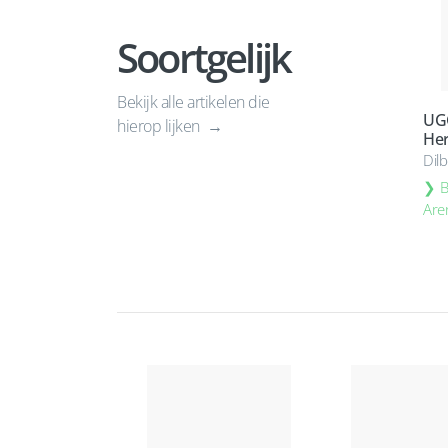
Soortgelijk
Bekijk alle artikelen die
UGG
hierop lijken
Her
Dil
B
Are