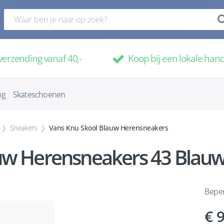
verzending vanaf 40,-
Koop bij een lokale han
ag
Skateschoenen
Sneakers
Vans Knu Skool Blauw Herensneakers
uw Herensneakers 43 Blau
Beper
9