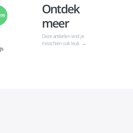
Ontdek
,99
meer
Deze artikelen vind je
misschien ook leuk
js