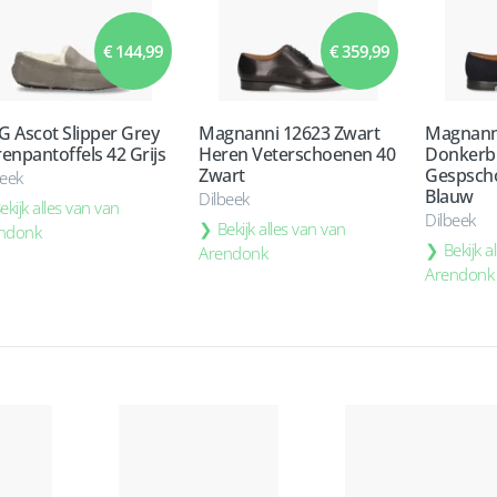
€ 144,99
€ 359,99
 Ascot Slipper Grey
Magnanni 12623 Zwart
Magnann
enpantoffels 42 Grijs
Heren Veterschoenen 40
Donkerb
Zwart
Gespsch
beek
Blauw
Dilbeek
ekijk alles van van
Dilbeek
Bekijk alles van van
ndonk
Bekijk a
Arendonk
Arendonk