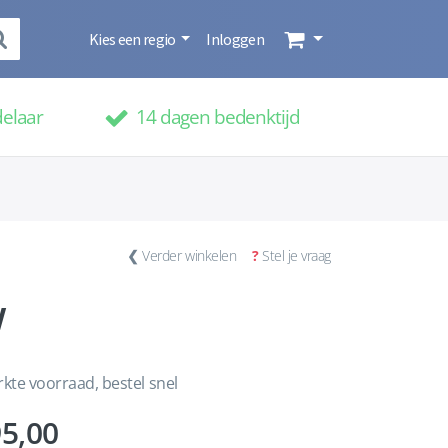
Kies een regio
Inloggen
delaar
14 dagen bedenktijd
❮
Verder winkelen
?
Stel je vraag
w
kte voorraad, bestel snel
5,00