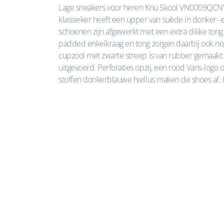
Lage sneakers voor heren Knu Skool VN0009QCNWD
klassieker heeft een upper van suède in donker- 
schoenen zijn afgewerkt met een extra dikke tong 
padded enkelkraag en tong zorgen daarbij ook nog
cupzool met zwarte streep is van rubber gemaakt. D
uitgevoerd. Perforaties opzij, een rood Vans-logo 
stoffen donkerblauwe hiellus maken de shoes af. K