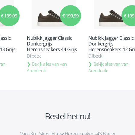
€ 199,99
€ 199,99
€ 199
assic
Nubikk Jagger Classic
Nubikk Jagger Classic
Donkergrijs
Donkergrijs
3 Grijs
Herensneakers 44 Grijs
Herensneakers 42 Gri
Dilbeek
Dilbeek
 van
Bekijk alles van van
Bekijk alles van van
Arendonk
Arendonk
Bestel het nu!
Vans Knu Skool Blauw Herensneakers 43 Blauw