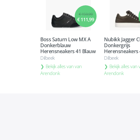
€ 159,99
€ 111,99
Boss Saturn Low MX A
Nubikk Jagger Cl
Donkerblauw
Donkergrijs
Herensneakers 41 Blauw
Herensneakers 4
Dilbeek
Dilbeek
Bekijk alles van van
Bekijk alles van
Arendonk
Arendonk