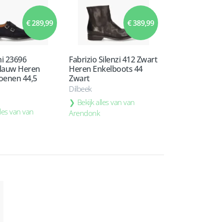
€ 289,99
€ 389,99
i 23696
Fabrizio Silenzi 412 Zwart
lauw Heren
Heren Enkelboots 44
oenen 44,5
Zwart
Dilbeek
Bekijk alles van van
lles van van
Arendonk