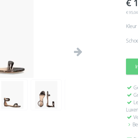
1
€ 95,04
Kleur
Scho
Volgende
I
Ge
Gr
Le
Luxe
Ve
Be