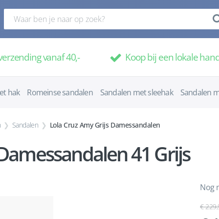
verzending vanaf 40,-
Koop bij een lokale han
et hak
Romeinse sandalen
Sandalen met sleehak
Sandalen m
n
Sandalen
Lola Cruz Amy Grijs Damessandalen
 Damessandalen 41 Grijs
Nog m
229,