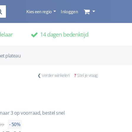
Kies een regio
Inloggen
delaar
14 dagen bedenktijd
et plateau
❮
Verder winkelen
?
Stel je vraag
aar 3 op voorraad, bestel snel
- 50%
99