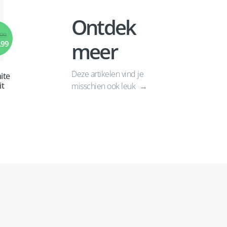
Ontdek
,99
meer
,99
Deze artikelen vind je
ite
it
misschien ook leuk