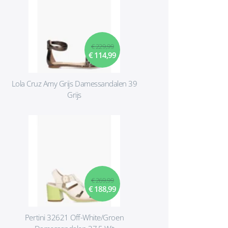
€ 229,99
€ 114,99
Lola Cruz Amy Grijs Damessandalen 39
Grijs
€ 269,99
€ 188,99
Pertini 32621 Off-White/Groen