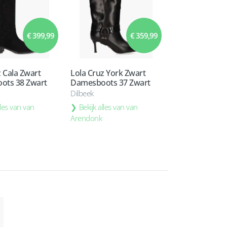
€ 399,99
€ 359,99
z Cala Zwart
Lola Cruz York Zwart
ots 38 Zwart
Damesboots 37 Zwart
Dilbeek
lles van van
Bekijk alles van van
Arendonk