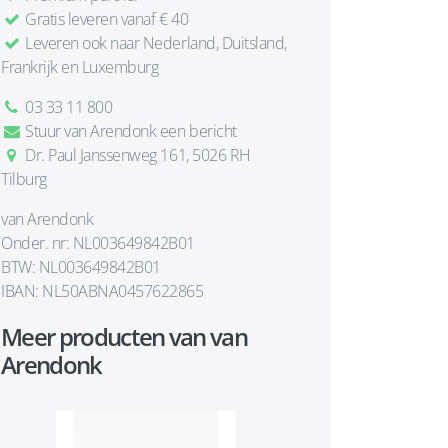
Gratis leveren vanaf € 40
Leveren ook naar Nederland, Duitsland,
Frankrijk en Luxemburg
03 33 11 800
Stuur van Arendonk een bericht
Dr. Paul Janssenweg 161, 5026 RH
Tilburg
van Arendonk
Onder. nr: NL003649842B01
BTW: NL003649842B01
IBAN: NL50ABNA0457622865
Meer producten van van
Arendonk