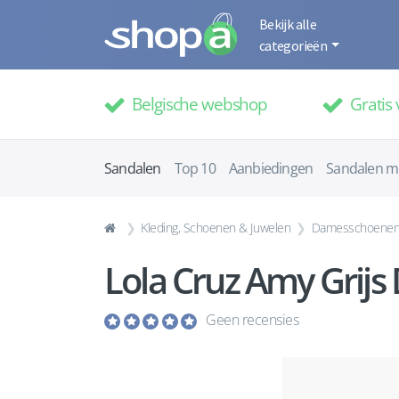
Bekijk alle
categorieën
Belgische webshop
Gratis 
Sandalen
Top 10
Aanbiedingen
Sandalen m
Kleding, Schoenen & Juwelen
Damesschoene
Lola Cruz Amy Grijs
Geen recensies