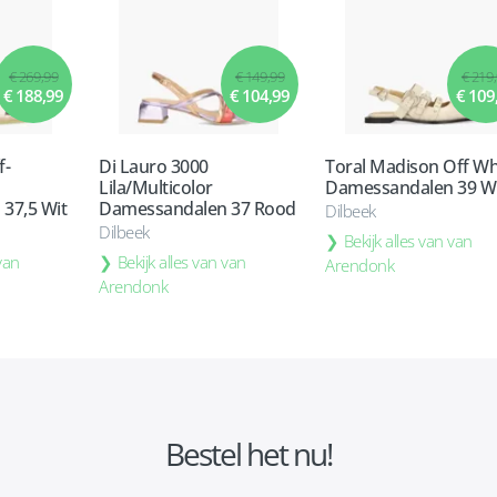
€ 269,99
€ 149,99
€ 219
€ 188,99
€ 104,99
€ 109
f-
Di Lauro 3000
Toral Madison Off Wh
Lila/Multicolor
Damessandalen 39 W
37,5 Wit
Damessandalen 37 Rood
Dilbeek
Dilbeek
Bekijk alles van van
 van
Bekijk alles van van
Arendonk
Arendonk
Bestel het nu!