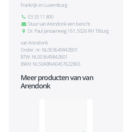
Frankrijk en Luxemburg
03 33 11 800
Stuur van Arendonk een bericht
Dr. Paul Janssenweg 161, 5026 RH Tilburg
van Arendonk
Onder. nr: NL003649842B01
BTW: NL003649842B01
IBAN: NL50ABNA0457622865
Meer producten van van
Arendonk