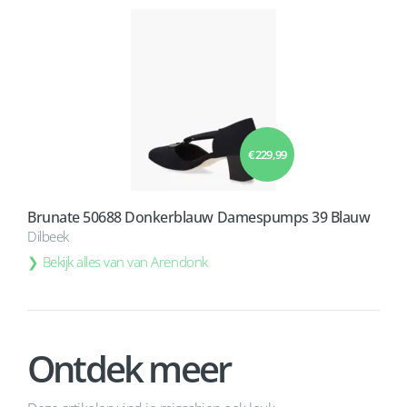
€ 229,99
Brunate 50688 Donkerblauw Damespumps 39 Blauw
Dilbeek
Bekijk alles van van Arendonk
Ontdek meer