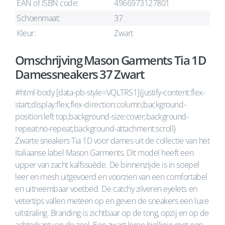
EAN of ISBN code:
4966973127801
Schoenmaat:
37
Kleur:
Zwart
Omschrijving Mason Garments Tia 1D
Damessneakers 37 Zwart
#html-body [data-pb-style=VQLTRS1]{justify-content:flex-
start;display:flex;flex-direction:column;background-
position:left top;background-size:cover;background-
repeat:no-repeat;background-attachment:scroll}
Zwarte sneakers Tia 1D voor dames uit de collectie van het
Italiaanse label Mason Garments. Dit model heeft een
upper van zacht kalfssuède. De binnenzijde is in soepel
leer en mesh uitgevoerd en voorzien van een comfortabel
en uitneembaar voetbed. De catchy zilveren eyelets en
vetertips vallen meteen op en geven de sneakers een luxe
uitstraling. Branding is zichtbaar op de tong, opzij en op de