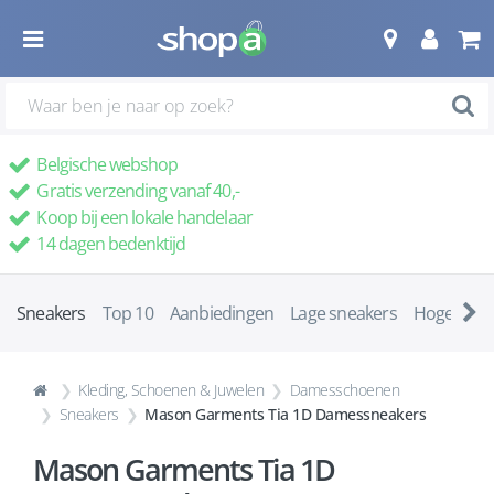
Belgische webshop
Gratis verzending vanaf 40,-
Koop bij een lokale handelaar
14 dagen bedenktijd
Sneakers
Top 10
Aanbiedingen
Lage sneakers
Hoge snea
Kleding, Schoenen & Juwelen
Damesschoenen
Sneakers
Mason Garments Tia 1D Damessneakers
Mason Garments Tia 1D