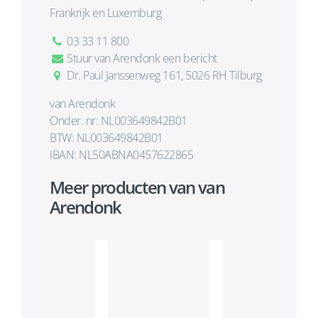
Frankrijk en Luxemburg
03 33 11 800
Stuur van Arendonk een bericht
Dr. Paul Janssenweg 161, 5026 RH Tilburg
van Arendonk
Onder. nr: NL003649842B01
BTW: NL003649842B01
IBAN: NL50ABNA0457622865
Meer producten van van
Arendonk