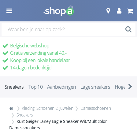
Belgische webshop
Gratis verzending vanaf 40,-
Koop bij een lokale handelaar
14 dagen bedenktijd
Sneakers
Top 10
Aanbiedingen
Lage sneakers
Hoge snea
Kleding, Schoenen & Juwelen
Damesschoenen
Sneakers
Kurt Geiger Laney Eagle Sneaker Wit/Multicolor
Damessneakers