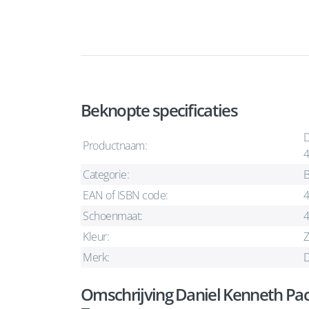
Beknopte specificaties
D
Productnaam:
4
Categorie:
B
EAN of ISBN code:
Schoenmaat:
Kleur:
Z
Merk:
D
Omschrijving Daniel Kenneth Pa