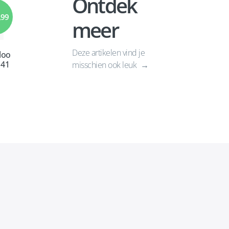
Ontdek
,99
meer
Deze artikelen vind je
loo
 41
misschien ook leuk