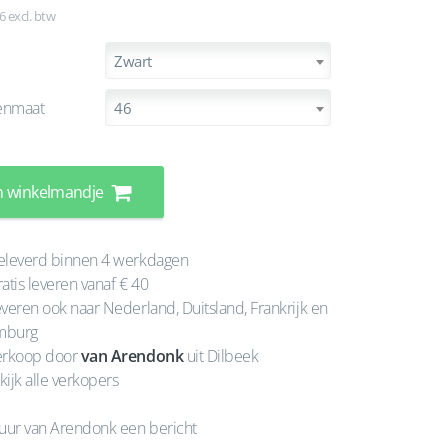
6 excl. btw
Zwart
enmaat
46
n winkelmandje
leverd binnen 4 werkdagen
atis leveren vanaf € 40
veren ook naar Nederland, Duitsland, Frankrijk en
mburg
rkoop door
van Arendonk
uit Dilbeek
kijk alle verkopers
uur van Arendonk een bericht