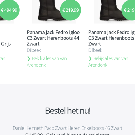
€ 494,99
€ 219,99
€ 219
Panama Jack Fedro Igloo
Panama Jack Fedro Ig
C3 Zwart Herenboots 44
C3 Zwart Herenboots
Grijs
Zwart
Zwart
Dilbeek
Dilbeek
 van
Bekijk alles van van
Bekijk alles van van
Arendonk
Arendonk
Bestel het nu!
Daniel Kenneth Paco Zwart Heren Enkelboots 46 Zwart