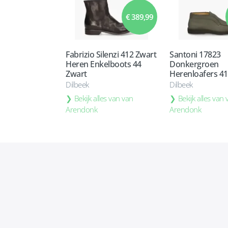
€ 389,99
Fabrizio Silenzi 412 Zwart
Santoni 17823
Heren Enkelboots 44
Donkergroen
Zwart
Herenloafers 41 
Dilbeek
Dilbeek
Bekijk alles van van
Bekijk alles van
Arendonk
Arendonk