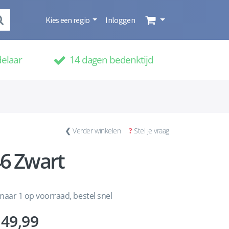
Kies een regio
Inloggen
delaar
14 dagen bedenktijd
❮
Verder winkelen
?
Stel je vraag
46 Zwart
aar 1 op voorraad, bestel snel
49,99