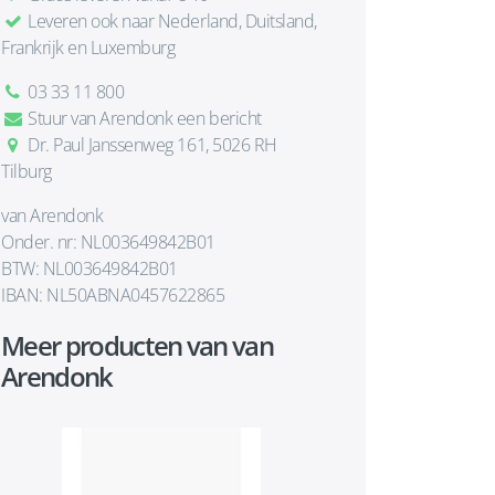
Leveren ook naar Nederland, Duitsland,
Frankrijk en Luxemburg
03 33 11 800
Stuur van Arendonk een bericht
Dr. Paul Janssenweg 161, 5026 RH
Tilburg
van Arendonk
Onder. nr: NL003649842B01
BTW: NL003649842B01
IBAN: NL50ABNA0457622865
Meer producten van van
Arendonk