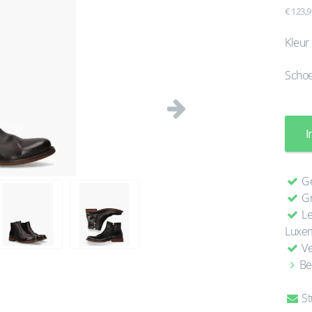
€ 123,9
Kleur
Scho
Volgende
I
Ge
Gr
Le
Luxe
Ve
Be
St