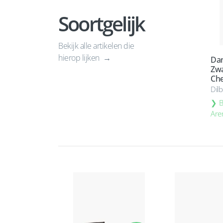
Soortgelijk
Bekijk alle artikelen die
hierop lijken
Dan
Zwa
Che
Dil
B
Are