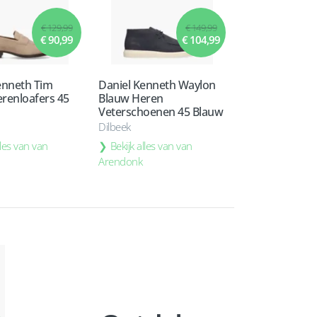
€ 129,99
€ 149,99
€ 90,99
€ 104,99
enneth Tim
Daniel Kenneth Waylon
renloafers 45
Blauw Heren
Veterschoenen 45 Blauw
Dilbeek
lles van van
Bekijk alles van van
Arendonk