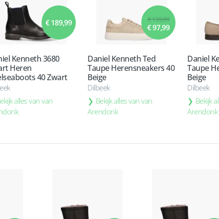
€ 139,99
€ 189,99
€ 97,99
iel Kenneth 3680
Daniel Kenneth Ted
Daniel K
rt Heren
Taupe Herensneakers 40
Taupe He
lseaboots 40 Zwart
Beige
Beige
beek
Dilbeek
Dilbeek
ekijk alles van van
Bekijk alles van van
Bekijk a
ndonk
Arendonk
Arendonk