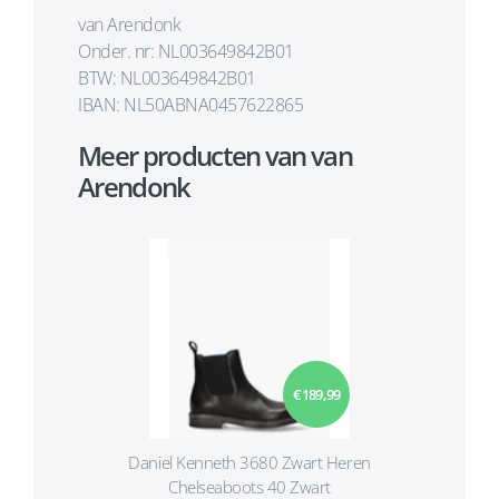
van Arendonk
Onder. nr: NL003649842B01
BTW: NL003649842B01
IBAN: NL50ABNA0457622865
Meer producten van van
Arendonk
€ 189,99
Daniel Kenneth 3680 Zwart Heren
Chelseaboots 40 Zwart