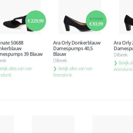
€ 119,99
€ 229,99
€ 83,99
nate 50688
Ara Orly Donkerblauw
Ara Orly
nkerblauw
Damespumps 40,5
Damespu
mespumps 39 Blauw
Blauw
Dilbeek
beek
Dilbeek
Bekijk a
ekijk alles van van
Bekijk alles van van
Arendonk
ndonk
Arendonk