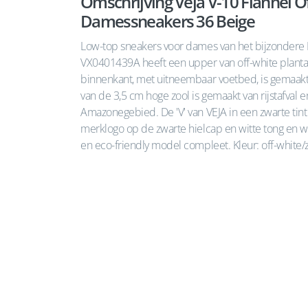
Omschrijving Veja V-10 Flannel 
Damessneakers 36 Beige
Low-top sneakers voor dames van het bijzondere 
VX0401439A heeft een upper van off-white plantaa
binnenkant, met uitneembaar voetbed, is gemaakt 
van de 3,5 cm hoge zool is gemaakt van rijstafval e
Amazonegebied. De 'V' van VEJA in een zwarte tint 
merklogo op de zwarte hielcap en witte tong en wi
en eco-friendly model compleet. Kleur: off-white/