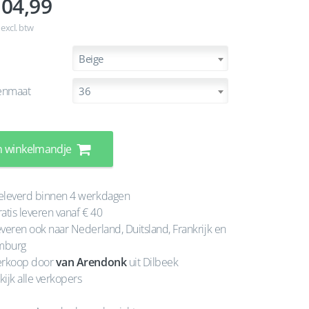
04,99
 excl. btw
Beige
enmaat
36
n winkelmandje
leverd binnen 4 werkdagen
atis leveren vanaf € 40
veren ook naar Nederland, Duitsland, Frankrijk en
mburg
rkoop door
van Arendonk
uit Dilbeek
kijk alle verkopers