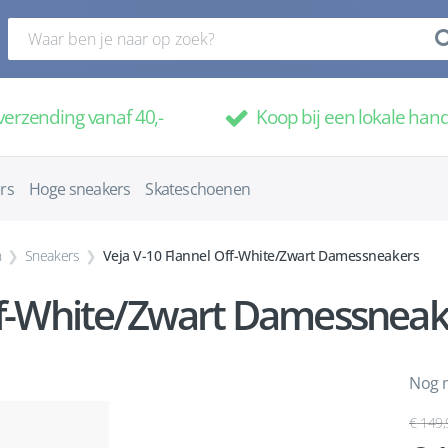
verzending vanaf 40,-
Koop bij een lokale han
rs
Hoge sneakers
Skateschoenen
n
Sneakers
Veja V-10 Flannel Off-White/Zwart Damessneakers
Off-White/Zwart Damessneak
Nog m
149,