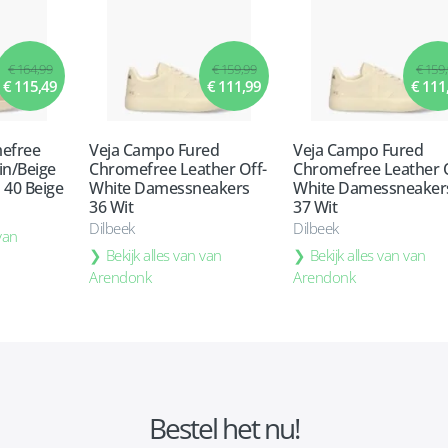
€ 164,99
€ 159,99
€ 159
€ 115,49
€ 111,99
€ 111
mefree
Veja Campo Fured
Veja Campo Fured
in/Beige
Chromefree Leather Off-
Chromefree Leather O
40 Beige
White Damessneakers
White Damessneaker
36 Wit
37 Wit
Dilbeek
Dilbeek
 van
Bekijk alles van van
Bekijk alles van van
Arendonk
Arendonk
Bestel het nu!