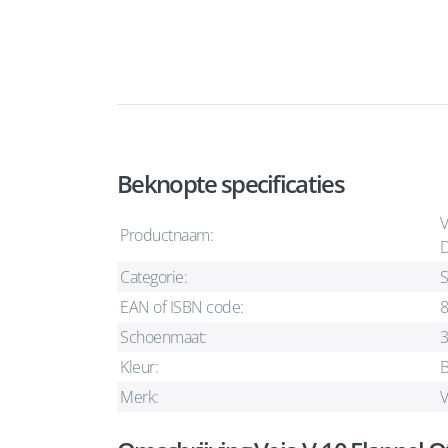
Beknopte specificaties
V
Productnaam:
D
Categorie:
S
EAN of ISBN code:
Schoenmaat:
Kleur:
B
Merk:
V