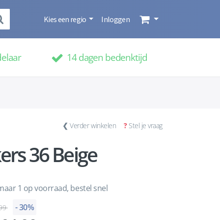
Kies een regio
Inloggen
delaar
14 dagen bedenktijd
❮
Verder winkelen
?
Stel je vraag
ers 36 Beige
aar 1 op voorraad, bestel snel
- 30%
99