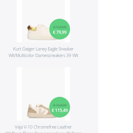
€ 159,99
€ 79,99
Kurt Geiger Laney Eagle Sneaker
Wit/Multicolor Damessneakers 39 Wit
€ 164,99
€ 115,49
Veja V-10 Chromefree Leather