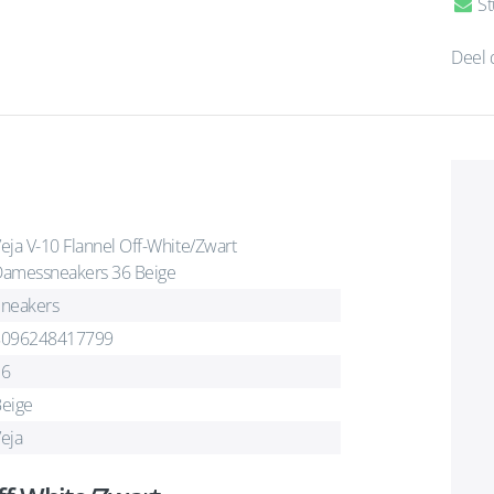
St
Deel 
eja V-10 Flannel Off-White/Zwart
amessneakers 36 Beige
neakers
8096248417799
36
eige
eja