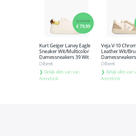
€ 159,99
€ 79,99
Kurt Geiger Laney Eagle
Veja V-10 Chro
Sneaker Wit/Multicolor
Leather Wit/Bru
Damessneakers 39 Wit
Damessneakers 
Dilbeek
Dilbeek
Bekijk alles van van
Bekijk alles van
Arendonk
Arendonk