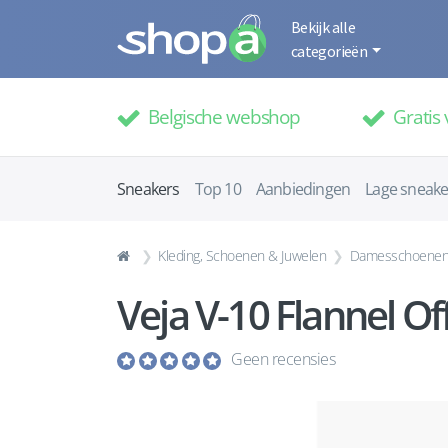
Bekijk alle
categorieën
Belgische webshop
Gratis 
Sneakers
Top 10
Aanbiedingen
Lage sneake
Kleding, Schoenen & Juwelen
Damesschoene
Veja V-10 Flannel 
Geen recensies