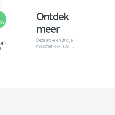
Ontdek
,99
,99
meer
Deze artikelen vind je
ff-
misschien ook leuk
s