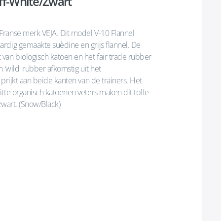
Off-White/Zwart
Franse merk VEJA. Dit model V-10 Flannel
rdig gemaakte suèdine en grijs flannel. De
van biologisch katoen en het fair trade rubber
n 'wild' rubber afkomstig uit het
prijkt aan beide kanten van de trainers. Het
tte organisch katoenen veters maken dit toffe
zwart. (Snow/Black)