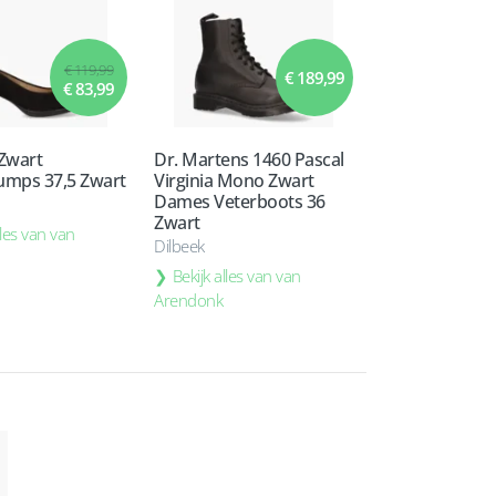
€ 119,99
€ 189,99
€ 83,99
 Zwart
Dr. Martens 1460 Pascal
mps 37,5 Zwart
Virginia Mono Zwart
Dames Veterboots 36
Zwart
lles van van
Dilbeek
Bekijk alles van van
Arendonk