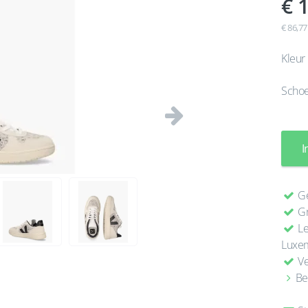
1
€ 86,77
Kleur
Scho
Volgende
I
Ge
Gr
Le
Luxe
Ve
Be