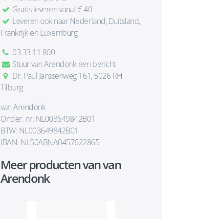
Gratis leveren vanaf € 40
Leveren ook naar Nederland, Duitsland,
Frankrijk en Luxemburg
03 33 11 800
Stuur van Arendonk een bericht
Dr. Paul Janssenweg 161, 5026 RH
Tilburg
van Arendonk
Onder. nr: NL003649842B01
BTW: NL003649842B01
IBAN: NL50ABNA0457622865
Meer producten van van
Arendonk