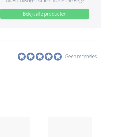
Wit/Bruin/Beige Damessneakers 40 Beige
Bekijk alle producten
Geen recensies